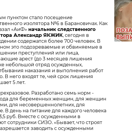
м пунктом стало посещение
твенного изолятора №6 в Барановичах. Как
азал «АиФ»
начальник следственного
ятора Александр ЯКЖИК
, сегодня в
дении содержатся более 700 человек. В
ном это подозреваемые и обвиняемые в
шении преступлений или лица,
ающие арест (до 3 месяцев лишения
кже небольшой отряд осужденных,
отбывания наказания и выполнения работ
. В него входят те, чей срок лишения
ает 5 лет.
трехразовое. Разработано семь норм -
юда для беременных женщин, для женщин
ми, для несовершеннолетних, для
е. В день на питание для каждого человека
3,5 руб. Вместе с осужденными в
т сотрудники СИЗО. «Бывает, что строят
 разрешается заводить с осужденными