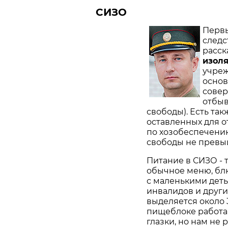
СИЗО
Первы
следс
расск
изол
учреж
основ
совер
отбыв
свободы). Есть та
оставленных для 
по хозобеспечению
свободы не превыш
Питание в СИЗО - 
обычное меню, бл
с маленькими деть
инвалидов и други
выделяется около 
пищеблоке работаю
глазки, но нам не