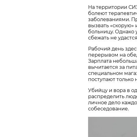
На территории СИЗ
болеют терапевти
заболеваниями. П
вызвать «скорую» 
больницу. Однако 
сбежать не удастся
Рабочий день здесь
перерывом на обед
Зарплата небольша
вычитается за пит
специальном магаз
поступают только 
Убийцу и вора в о
распределить люд
личное дело каждо
собеседование.