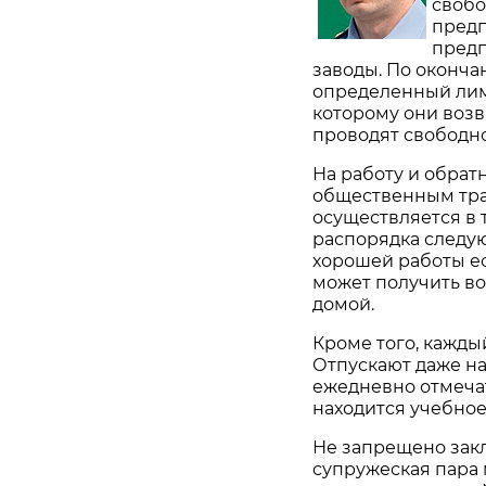
свобо
предп
предп
заводы. По оконча
определенный лим
которому они возв
проводят свободное
На работу и обрат
общественным тра
осуществляется в 
распорядка следую
хорошей работы е
может получить во
домой.
Кроме того, кажды
Отпускают даже на
ежедневно отмечат
находится учебное
Не запрещено зак
супружеская пара 