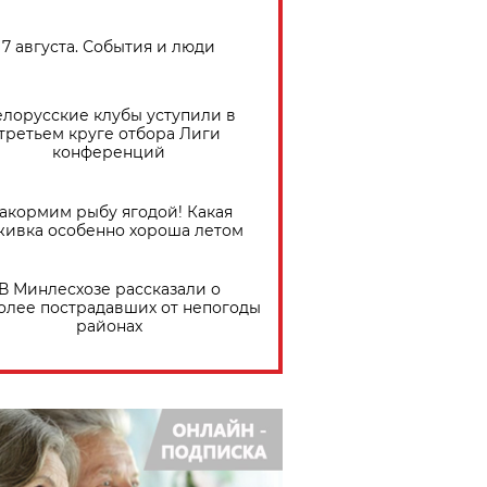
7 августа. События и люди
елорусские клубы уступили в
третьем круге отбора Лиги
конференций
акормим рыбу ягодой! Какая
живка особенно хороша летом
В Минлесхозе рассказали о
олее пострадавших от непогоды
районах