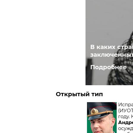
В каких стра
заключенны
Подробнее
Открытый тип
Испра
(ИУОТ
году.
Андр
осужд