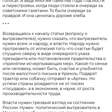
голоса». А ведь многим памятны годы гласности
и перестройки, когда люди стояли в очереди за
советскими газетами. То были очереди за
правдой. И она ценилась дороже хлеба.
* * *
Возвращаясь к началу статьи (вопросу о
вытрезвителях), нужно сказать, что вытрезвитель
нужен всем: и народу, и власти. Народу нужно
протрезветь от иллюзий того, что счастье будет
спущено сверху в виде очередного указа
президента или постановления правительства о
«принятии исчерпывающих мер». Какой-то семье
или человеку, может быть, счастье и улыбнётся
после жалостного письма в Кремль. Подарят
трактор или собачку, отправят в «Артек». Но
успехи страны рождаются не от писем
«государю», а в экономике, в науке, от роста
производительности труда.
Власти нужен трезвый взгляд на состояние
России. Нужен политический вытрезвитель в