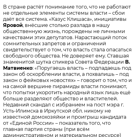
В стране растёт понимание того, что не работают
не отдельные элементы системы власти – сбои
даёт вся система. «Казус Клишаса», инициативы
Яровой
, внёсшие столько разлада в нашу
общественную жизнь, порождены не личными
качествами этих депутатов. Нарастающий поток
сомнительных запретов и ограничений
свидетельствует о том, что власть стала опасаться
свободного общества. Не доверяет ему. Ставшая
знаменитой шутка спикера Совета Федерации
В.
Матвиенко
: «Поругаешь власть – подпадаешь под
закон об оскорблении власти, а по­хвалишь – под
закон о фейковых новостях» – говорит о том, что и
на самой вершине пирамиды власти понимают,
что попытки укоротить народный язык лишь ещё
больше разделяют общество и властителей.
Недавний скандал с избранием на пост мэра г.
Усть-Илимска в Иркутской обл. никому не
известной домохозяйки и проигрыш кандидата
от «Единой России» – показатель того, что
главная партия страны (при всём
административном и материальном ресурсе)