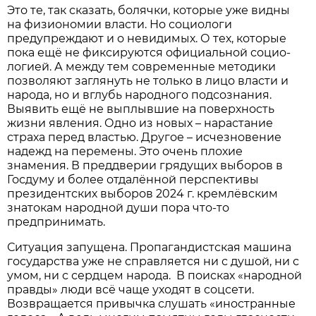
Это те, так сказать, болячки, которые уже видны
на физиономии власти. Но социологи
предупреждают и о невидимых. О тех, которые
пока ещё не фиксируются официальной социо­
логией. А между тем современные методики
позволяют заглянуть не только в лицо власти и
народа, но и вглубь народного подсознания.
Выявить ещё не выплывшие на поверх­ность
жизни явления. Одно из новых – нарастание
страха перед властью. Другое – исчезновение
надежд на перемены. Это очень плохие
знамения. В преддверии грядущих выборов в
Госдуму и более отдалённой перспективы
президентских выборов 2024 г. кремлёвским
знатокам народной души пора что-то
предпринимать.
Ситуация запущена. Пропагандистская машина
государства уже не справляется ни с душой, ни с
умом, ни с сердцем народа. В поисках «народной
правды» люди всё чаще уходят в соцсети.
Возвращается привычка слушать «иностранные