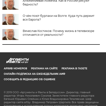
Алюминиевая ложечка. Как в России рисуют
бедность?
О чём поют бурлаки на Волге. Куда путь держит
вся Европа?
Вячеслав Костиков: Почему жизнь в телевизоре
отличается от реальности?
AIF.BY
АРХИВ НОМЕРОВ
РЕКЛАМА НА САЙТЕ
РЕКЛАМА В ГАЗЕТЕ
ОНЛАЙН-ПОДПИСКА НА ЕЖЕНЕДЕЛЬНИК АИФ
СООБЩИТЬ В РЕДАКЦИЮ ОБ ОШИБКЕ
© 2019 ООО «Аргументы и Факты в Белоруссии». Директор, главный
редактор: Игорь Николаевич Соколов. Заместители главного редактора:
Евгений Юрьевич Олейник и Юлия Владимировна Тельтевская. Шеф-
редактор сайта aif.by: Владимир Петрович Шарпило. Все права защищены.
Копирование и использование полных материалов запрещено, частичное