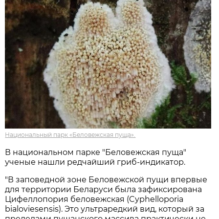
Национальный парк «Беловежская пуща».
В национальном парке "Беловежская пуща"
ученые нашли редчайший гриб-индикатор.
"В заповедной зоне Беловежской пущи впервые
для территории Беларуси была зафиксирована
Цифеллопория беловежская (Cyphelloporia
bialoviesensis). Это ультраредкий вид, который за
пределами пущанского массива практически не