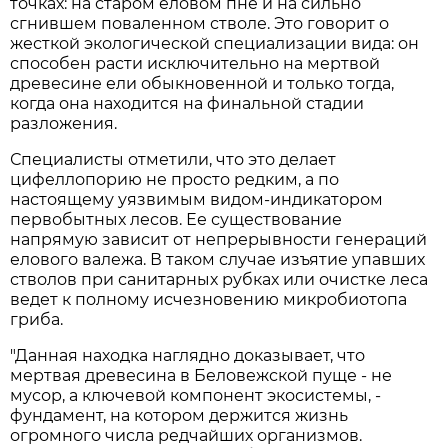
точках: на старом еловом пне и на сильно
сгнившем поваленном стволе. Это говорит о
жесткой экологической специализации вида: он
способен расти исключительно на мертвой
древесине ели обыкновенной и только тогда,
когда она находится на финальной стадии
разложения.
Специалисты отметили, что это делает
цифеллопорию не просто редким, а по
настоящему уязвимым видом-индикатором
первобытных лесов. Ее существование
напрямую зависит от непрерывности генераций
елового валежа. В таком случае изъятие упавших
стволов при санитарных рубках или очистке леса
ведет к полному исчезновению микробиотопа
гриба.
"Данная находка наглядно доказывает, что
мертвая древесина в Беловежской пуще - не
мусор, а ключевой компонент экосистемы, -
фундамент, на котором держится жизнь
огромного числа редчайших организмов.