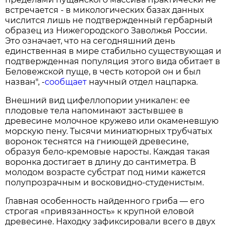
встречается - в микологических базах данных
числится лишь не подтвержденный гербарный
образец из Нижегородского Заволжья России.
Это означает, что на сегодняшний день
единственная в мире стабильно существующая и
подтвержденная популяция этого вида обитает в
Беловежской пуще, в честь которой он и был
назван", -
сообщает
научный отдел нацпарка.
Внешний вид цифеллопории уникален: ее
плодовые тела напоминают застывшее в
древесине молочное кружево или окаменевшую
морскую пену. Тысячи миниатюрных трубчатых
воронок теснятся на гниющей древесине,
образуя бело-кремовые наросты. Каждая такая
воронка достигает в длину до сантиметра. В
молодом возрасте субстрат под ними кажется
полупрозрачным и восковидно-студенистым.
Главная особенность найденного гриба — его
строгая «привязанность» к крупной еловой
древесине. Находку зафиксировали всего в двух