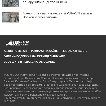
обнаружили в центре Пинска
Археологи нашли артефакты XVII–XVIII веков в
Волковысском районе
AIF.BY
АРХИВ НОМЕРОВ
РЕКЛАМА НА САЙТЕ
РЕКЛАМА В ГАЗЕТЕ
ОНЛАЙН-ПОДПИСКА НА ЕЖЕНЕДЕЛЬНИК АИФ
СООБЩИТЬ В РЕДАКЦИЮ ОБ ОШИБКЕ
© 2019 ООО «Аргументы и Факты в Белоруссии». Директор, главный
редактор: Игорь Николаевич Соколов. Заместители главного редактора:
Евгений Юрьевич Олейник и Юлия Владимировна Тельтевская. Шеф-
редактор сайта aif.by: Владимир Петрович Шарпило. Все права защищены.
Копирование и использование полных материалов запрещено, частичное
цитирование возможно только при условии гиперссылки на сайт www.aif.by.
Телефон для связи с редакцией: +375 29 642 67 51.
Свидетельство Министерства информации Республики Беларусь №1040 от
14.01.2010