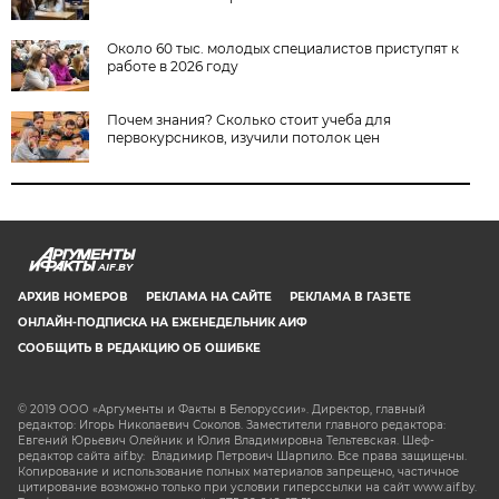
Около 60 тыс. молодых специалистов приступят к
работе в 2026 году
Почем знания? Сколько стоит учеба для
первокурсников, изучили потолок цен
AIF.BY
АРХИВ НОМЕРОВ
РЕКЛАМА НА САЙТЕ
РЕКЛАМА В ГАЗЕТЕ
ОНЛАЙН-ПОДПИСКА НА ЕЖЕНЕДЕЛЬНИК АИФ
СООБЩИТЬ В РЕДАКЦИЮ ОБ ОШИБКЕ
© 2019 ООО «Аргументы и Факты в Белоруссии». Директор, главный
редактор: Игорь Николаевич Соколов. Заместители главного редактора:
Евгений Юрьевич Олейник и Юлия Владимировна Тельтевская. Шеф-
редактор сайта aif.by: Владимир Петрович Шарпило. Все права защищены.
Копирование и использование полных материалов запрещено, частичное
цитирование возможно только при условии гиперссылки на сайт www.aif.by.