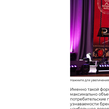
Нажмите для увеличения
Именно такой фор
максимально объе
потребительские 
узнаваемости бре
наибольшее довер