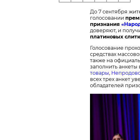
До 7 сентября жит
голосовании
п
рем
признания
«Наро
доверяют, и получ
платиновых слитк
Голосование прохо
средствах массово
также на официал
заполнить анкеты 
товары
,
Непродово
всех трех анкет у
обладателей призо