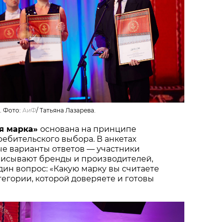
. Фото:
АиФ
/
Татьяна Лазарева.
я марка»
основана на принципе
ебительского выбора. В анкетах
ые варианты ответов — участники
писывают бренды и производителей,
один вопрос: «Какую марку вы считаете
тегории, которой доверяете и готовы