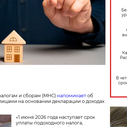
Бе
ур
вн
Ка
Рас
В че
сро
налогам и сборам (МНС)
напоминает
об
лицами на основании декларации о доходах
«1 июня 2026 года наступает срок
уплаты подоходного налога,