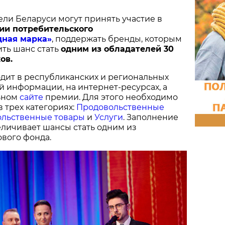
ели Беларуси могут принять участие в
ии потребительского
дная марка»
, поддержать бренды, которым
ить шанс стать
одним из обладателей 30
ов.
дит в республиканских и региональных
й информации, на интернет-ресурсах, а
ьном
сайте
премии. Для этого необходимо
в трех категориях:
Продовольственные
льственные товары
и
Услуги
. Заполнение
величивает шансы стать одним из
вого фонда.