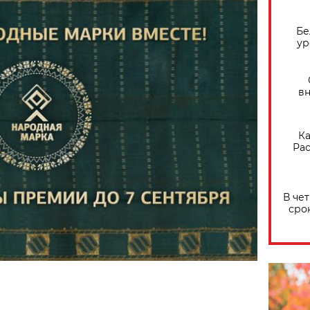
Бе
ур
вн
Ка
Рас
В че
сро