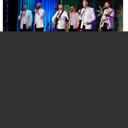
Нажмите для увеличения. Фото:
АиФ
Компании и бренды, которые по итогам
народного голосования станут победителями,
призерами и финалистами премии «Народная
марка», получат широкое освещение в
республиканских и региональных средствах
массовой информации. Торжественная
церемония награждения состоится в начале
декабря в Национальной библиотеке Беларуси.
Телевизионная версия церемонии будет
традиционно транслироваться в прайм-тайм на