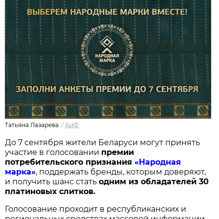
Татьяна Лазарева.
/
АиФ
До 7 сентября жители Беларуси могут принять
участие в голосовании
п
ремии
потребительского признания
«Народная
марка»
, поддержать бренды, которым доверяют,
и получить шанс стать
одним из обладателей 30
платиновых слитков.
Голосование проходит в республиканских и
региональных средствах массовой информации,