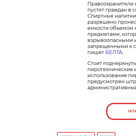
Правоохранители н
пустят граждан в 
Спиртные напитки,
разрешено пронест
емкости объемом н
предметами, кото
взрывоопасными и
запрещенными к св
пишет
БЕЛТА
.
Стоит подчеркнуть
пиротехнические и
использование пи
предусмотрен штр
административный 
ОСТ