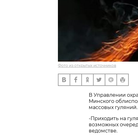
Фото из открытых источников
В Управлении охр
Минского облиспол
массовых гуляний.
-Приходить на гул
возможных очереде
ведомстве.