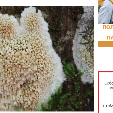
Собо
т
наиб