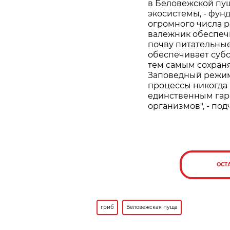
в Беловежской пущ
экосистемы, - фун
огромного числа 
валежник обеспечи
почву питательные
обеспечивает суб
тем самым сохран
Заповедный режим
процессы никогда 
единственным гар
организмов", - по
ОСТ
гриб
Беловежская пуща