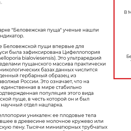
.
В 
арке "Беловежская пуща" ученые нашли
ндикатор.
не Беловежской пущи впервые для
уси была зафиксирована Цифеллопория
Б
lloporia bialoviesensis). Это ультраредкий
ределами пущанского массива практически
в микологических базах данных числится
денный гербарный образец из
волжья России. Это означает, что на
 единственная в мире стабильно
одтвержденная популяция этого вида
ской пуще, в честь которой он и был
научный отдел нацпарка.
ллопории уникален: ее плодовые тела
вшее в древесине молочное кружево или
кую пену. Тысячи миниатюрных трубчатых