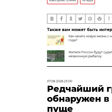
новогодние гулянья
петарда
Также вам может быть инте
Как начать новую жизнь с 
года?
Жителя Россон будут судит
незаконную рыбалку
07.08.2026 23:00
Редчайший г
обнаружен в
пуще