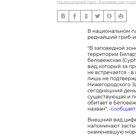
Национальный парк «Беловежская пуща»
В национальном п
редчайший гриб-и
"В заповедной зо
территории Белар
беловежская (Cyphe
вид, который за п
не встречается - 
лишь не подтверж
Нижегородского За
сегодняшний день
существующая и п
обитает в Беловеж
назван", -
сообщает
Внешний вид цифе
напоминают засты
окаменевшую морс