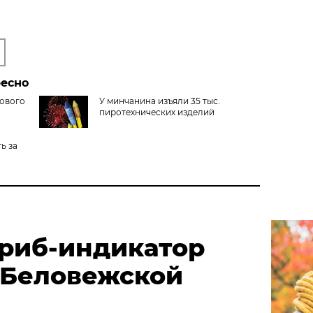
ресно
нового
У минчанина изъяли 35 тыс.
пиротехнических изделий
ь за
риб-индикатор
 Беловежской