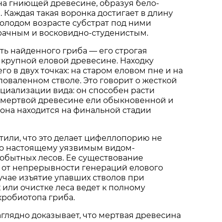
на гниющей древесине, образуя бело-
 Каждая такая воронка достигает в длину
молодом возрасте субстрат под ними
рачным и восковидно-студенистым.
ть найденного гриба — его строгая
 крупной еловой древесине. Находку
о в двух точках: на старом еловом пне и на
оваленном стволе. Это говорит о жесткой
циализации вида: он способен расти
 мертвой древесине ели обыкновенной и
а она находится на финальной стадии
или, что это делает цифеллопорию не
по настоящему уязвимым видом-
обытных лесов. Ее существование
 от непрерывности генераций елового
лучае изъятие упавших стволов при
 или очистке леса ведет к полному
робиотопа гриба.
аглядно доказывает, что мертвая древесина