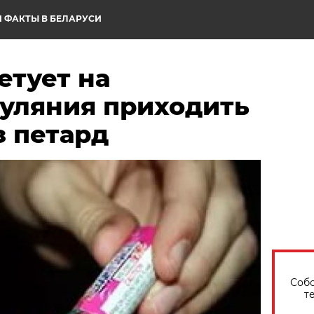
 ФАКТЫ В БЕЛАРУСИ
етует на
гуляния приходить
з петард
Собо
т