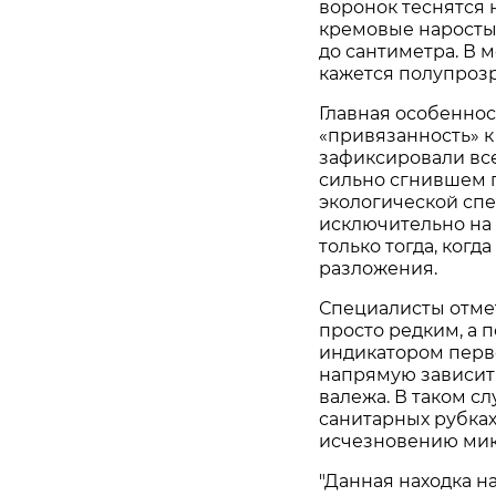
воронок теснятся 
кремовые наросты.
до сантиметра. В 
кажется полупроз
Главная особеннос
«привязанность» к
зафиксировали всег
сильно сгнившем п
экологической спе
исключительно на
только тогда, когд
разложения.
Специалисты отмет
просто редким, а 
индикатором перв
напрямую зависит
валежа. В таком с
санитарных рубках
исчезновению мик
"Данная находка н