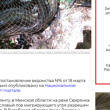
Бе
ур
вн
отного и растительного мира при Президенте Республики
Ка
Рас
остановление ведомства №6 от 18 марта
льно опубликовано на
Национальном
т-портале
.
менту, в Минской области на реке Свирянка
словый лов мигрирующего угря разрешен