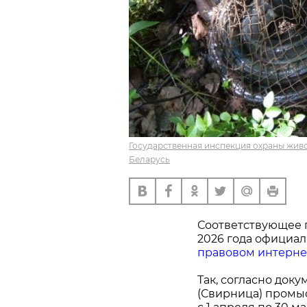
Государственная инспекция охраны жив
Беларусь
Соответствующее п
2026 года официа
правовом интерне
Так, согласно доку
(Свирница) промы