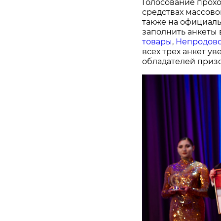
Голосование прохо
средствах массово
также на официал
заполнить анкеты 
товары
,
Непродово
всех трех анкет у
обладателей призо