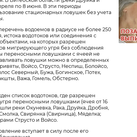
ая. В Витебской области (реки Друйка и
преля по 8 июня. В эти периоды
ьзование стационарных ловушек без учета
ы.
перечень водоемов в радиусе не более 250
я, истока водотоков или соединения с
объектами, на которых разрешен
в мигрирующего угря без соблюдения
 переносными ловушками с ячеей не
навливать ловушки можно в определенных
ривяты, Войсо, Струсто, Неспиш, Болойсо,
олос Северный, Бужа, Богинское, Потех,
кшты, Важа, Гомель, Обстерно.
жден список водотоков, где разрешен
угря переносными ловушками (ячея от 16
ошли реки Окуневка, Рака, Друйка, Дробня,
 Смолка, Свирянка (Свирница), Мяделка;
рами Струсто и Войсо.
вление вступает в силу после его