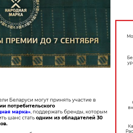
Мо
Бе
ур
ели Беларуси могут принять участие в
ии потребительского
вн
дная марка»
, поддержать бренды, которым
ить шанс стать
одним из обладателей 30
ов.
Ка
Рас