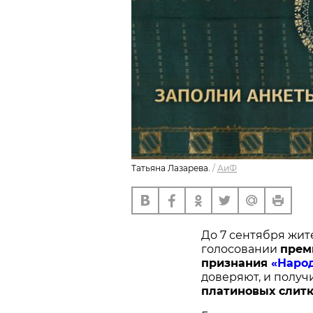
Татьяна Лазарева.
/
АиФ
До 7 сентября жит
голосовании
п
рем
признания
«Наро
доверяют, и получ
платиновых слитк