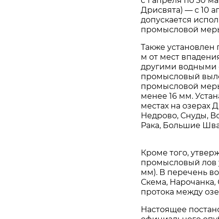
с 1 апреля по 30 м
Дрисвята) — с 10 а
допускается испол
промысловой мер
Также установлен 
м от мест впадени
другими водными 
промысловый выло
промысловой меры
менее 16 мм. Уста
местах на озерах Д
Недрово, Снуды, В
Рака, Большие Шва
Кроме того, утвер
промысловый лов 
мм). В перечень в
Скема, Нарочанка,
протока между озе
Настоящее постано