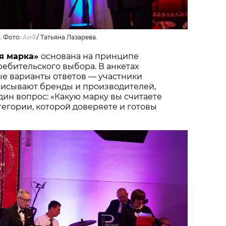
. Фото:
АиФ
/
Татьяна Лазарева.
я марка»
основана на принципе
ебительского выбора. В анкетах
ые варианты ответов — участники
писывают бренды и производителей,
один вопрос: «Какую марку вы считаете
тегории, которой доверяете и готовы