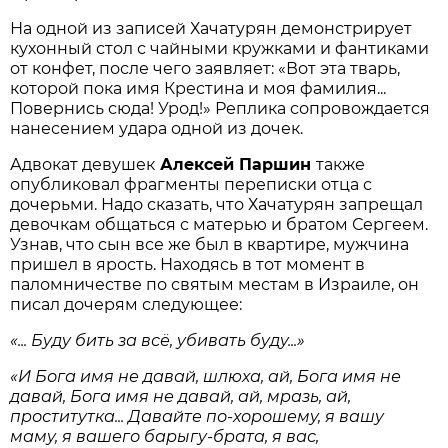
На одной из записей Хачатурян демонстрирует
кухонный стол с чайными кружками и фантиками
от конфет, после чего заявляет: «Вот эта тварь,
которой пока имя Крестина и моя фамилия...
Повернись сюда! Урод!» Реплика сопровождается
нанесением удара одной из дочек.
Адвокат девушек
Алексей Паршин
также
опубликовал фрагменты переписки отца с
дочерьми. Надо сказать, что Хачатурян запрещал
девочкам общаться с матерью и братом Сергеем.
Узнав, что сын все же был в квартире, мужчина
пришел в ярость. Находясь в тот момент в
паломничестве по святым местам в Израиле, он
писал дочерям следующее:
«... Буду бить за всё, убивать буду...»
«И Бога имя не давай, шлюха, ай, Бога имя не
давай, Бога имя не давай, ай, мразь, ай,
проститутка... Давайте по-хорошему, я вашу
маму, я вашего барыгу-брата, я вас,