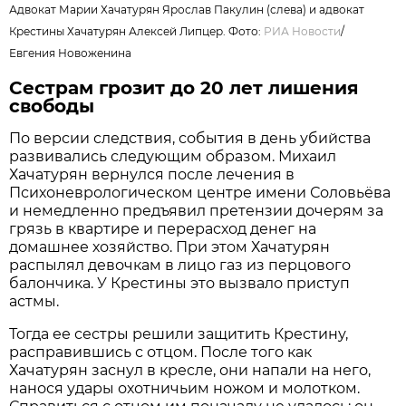
Адвокат Марии Хачатурян Ярослав Пакулин (слева) и адвокат
Крестины Хачатурян Алексей Липцер. Фото:
РИА Новости
/
Евгения Новоженина
Сестрам грозит до 20 лет лишения
свободы
По версии следствия, события в день убийства
развивались следующим образом. Михаил
Хачатурян вернулся после лечения в
Психоневрологическом центре имени Соловьёва
и немедленно предъявил претензии дочерям за
грязь в квартире и перерасход денег на
домашнее хозяйство. При этом Хачатурян
распылял девочкам в лицо газ из перцового
балончика. У Крестины это вызвало приступ
астмы.
Тогда ее сестры решили защитить Крестину,
расправившись с отцом. После того как
Хачатурян заснул в кресле, они напали на него,
нанося удары охотничьим ножом и молотком.