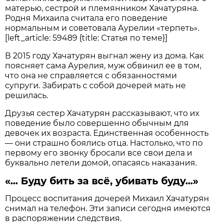
матерью, сестрой и племянником Хачатуряна.
Родня Михаила считала его поведение
нормальным и советовала Аурелии «терпеть».
[left_article: 59489 {title: Статья по теме}]
В 2015 году Хачатурян выгнал жену из дома. Как
поясняет сама Аурелия, муж обвинил ее в том,
что она не справляется с обязанностями
супруги. Забирать с собой дочерей мать не
решилась.
Друзья сестер Хачатурян рассказывают, что их
поведение было совершенно обычным для
девочек их возраста. Единственная особенность
— они страшно боялись отца. Настолько, что по
первому его звонку бросали все свои дела и
буквально летели домой, опасаясь наказания.
«... Буду бить за всё, убивать буду...»
Процесс воспитания дочерей Михаил Хачатурян
снимал на телефон. Эти записи сегодня имеются
в распоряжении следствия.