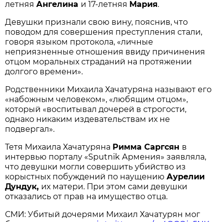
летняя
Ангелина
и 17-летняя
Мария
.
Девушки признали свою вину, пояснив, что
поводом для совершения преступления стали,
говоря языком протокола, «личные
неприязненные отношения ввиду причинения
отцом моральных страданий на протяжении
долгого времени».
Родственники Михаила Хачатуряна называют его
«набожным человеком», «любящим отцом»,
который «воспитывал дочерей в строгости,
однако никаким издевательствам их не
подвергал».
Тетя Михаила Хачатуряна
Римма Саргсян
в
интервью порталу «Sputnik Армения» заявляла,
что девушки могли совершить убийство из
корыстных побуждений по наущению
Аурелии
Дундук,
их матери. При этом сами девушки
отказались от прав на имущество отца.
СМИ: Убитый дочерями Михаил Хачатурян мог