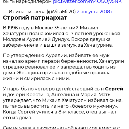
быть наркодилером
pic.twitter.com/m4OGOjv5NK
— Ирина Тинаева (@VitaMil20)
2 августа 2018 г.
Строгий патриархат
В 1996 году в Москве 35-летний Михаил
Хачатурян познакомился с 17-летней уроженкой
Молдовы Аурелией Дундук. Вскоре девушка
забеременела и вышла замуж за Хачатуряна.
По утверждению Аурелии, избивать ее муж
начал во время первой беременности. Хачатурян
страшно ревновал ее и запрещал выходить из
дома. Женщина приняла подобные правила
жизни и смирилась с ними.
У пары было четверо детей: старший сын
Сергей
и дочери Крестина, Ангелина и Мария. Мать
утверждает, что Михаил Хачатурян избивал сына,
пытаясь вырастить из него «боевого мужчину».
Когда Сергей учился в 8-м классе, отец выгнал
его из дома.
Семья жила в двухкомнатной квартире вместе с