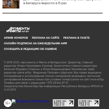
в Беларуси выросло в 15 раз
AIF.BY
АРХИВ НОМЕРОВ
РЕКЛАМА НА САЙТЕ
РЕКЛАМА В ГАЗЕТЕ
ОНЛАЙН-ПОДПИСКА НА ЕЖЕНЕДЕЛЬНИК АИФ
СООБЩИТЬ В РЕДАКЦИЮ ОБ ОШИБКЕ
© 2019 ООО «Аргументы и Факты в Белоруссии». Директор, главный
редактор: Игорь Николаевич Соколов. Заместители главного редактора:
Евгений Юрьевич Олейник и Юлия Владимировна Тельтевская. Шеф-
редактор сайта aif.by: Владимир Петрович Шарпило. Все права защищены.
Копирование и использование полных материалов запрещено, частичное
цитирование возможно только при условии гиперссылки на сайт www.aif.by.
Телефон для связи с редакцией: +375 29 642 67 51.
Свидетельство Министерства информации Республики Беларусь №1040 от
14.01.2010
16+