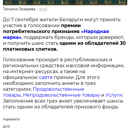
Татьяна Лазарева.
/
АиФ
До 7 сентября жители Беларуси могут принять
участие в голосовании
п
ремии
потребительского признания
«Народная
марка»
, поддержать бренды, которым доверяют,
и получить шанс стать
одним из обладателей 30
платиновых слитков.
Голосование проходит в республиканских и
региональных средствах массовой информации,
на интернет-ресурсах, а также на
официальном
сайте
премии. Для этого
необходимо заполнить анкеты в трех
категориях:
Продовольственные
товары
,
Непродовольственные товары
и
Услуги
.
Заполнение всех трех анкет увеличивает шансы
стать одним из обладателей призового фонда.
Нажмите
для