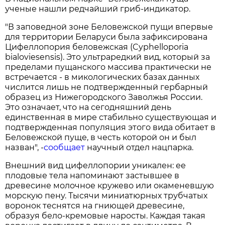
ученые нашли редчайший гриб-индикатор.
"В заповедной зоне Беловежской пущи впервые
для территории Беларуси была зафиксирована
Цифеллопория беловежская (Cyphelloporia
bialoviesensis). Это ультраредкий вид, который за
пределами пущанского массива практически не
встречается - в микологических базах данных
числится лишь не подтвержденный гербарный
образец из Нижегородского Заволжья России.
Это означает, что на сегодняшний день
единственная в мире стабильно существующая и
подтвержденная популяция этого вида обитает в
Беловежской пуще, в честь которой он и был
назван", -
сообщает
научный отдел нацпарка.
Внешний вид цифеллопории уникален: ее
плодовые тела напоминают застывшее в
древесине молочное кружево или окаменевшую
морскую пену. Тысячи миниатюрных трубчатых
воронок теснятся на гниющей древесине,
образуя бело-кремовые наросты. Каждая такая