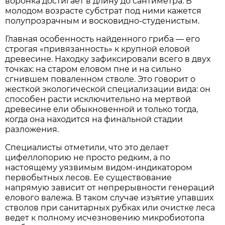
воронка достигает в длину до сантиметра. В
молодом возрасте субстрат под ними кажется
полупрозрачным и восковидно-студенистым.
Главная особенность найденного гриба — его
строгая «привязанность» к крупной еловой
древесине. Находку зафиксировали всего в двух
точках: на старом еловом пне и на сильно
сгнившем поваленном стволе. Это говорит о
жесткой экологической специализации вида: он
способен расти исключительно на мертвой
древесине ели обыкновенной и только тогда,
когда она находится на финальной стадии
разложения.
Специалисты отметили, что это делает
цифеллопорию не просто редким, а по
настоящему уязвимым видом-индикатором
первобытных лесов. Ее существование
напрямую зависит от непрерывности генераций
елового валежа. В таком случае изъятие упавших
стволов при санитарных рубках или очистке леса
ведет к полному исчезновению микробиотопа