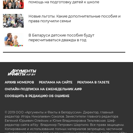
помощь на подготовку детей к школе
Новые льготы. Какие дополнительные пособия и
права получили семьи
В Беларуси детские пособия будут
пересчитываться дважды в год
AIF.BY
АРХИВ НОМЕРОВ
РЕКЛАМА НА САЙТЕ
РЕКЛАМА В ГАЗЕТЕ
ОНЛАЙН-ПОДПИСКА НА ЕЖЕНЕДЕЛЬНИК АИФ
СООБЩИТЬ В РЕДАКЦИЮ ОБ ОШИБКЕ
© 2019 ООО «Аргументы и Факты в Белоруссии». Директор, главный
редактор: Игорь Николаевич Соколов. Заместители главного редактора:
Евгений Юрьевич Олейник и Юлия Владимировна Тельтевская. Шеф-
редактор сайта aif.by: Владимир Петрович Шарпило. Все права защищены.
Копирование и использование полных материалов запрещено, частичное