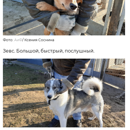
Фото:
АиФ
/
Ксения Соснина
Зевс. Большой, быстрый, послушный.