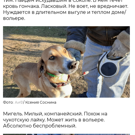
Тим. Найден исхудавшим в Соколе. В нем течет
кровь гончака. Ласковый. Не воет, не вредничает.
Нуждается в длительном выгуле и теплом доме/
вольере.
Фото:
АиФ
/
Ксения Соснина
Мигель. Милый, компанейский. Похож на
чукотскую лайку. Может жить в вольере.
Абсолютно беспроблемный.