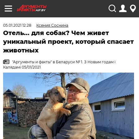
AIF.BY
05.01.2021 12:28
Ксения Соснина
Отель... для собак? Чем живет
уникальный проект, который спасает
животных
"Аргументы и факты" в Беларуси № 1. З Новым годам i
Калядамi 05/01/2021