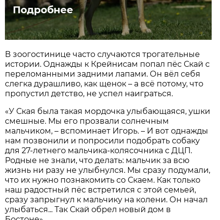
Подробнее
В зоогостинице часто случаются трогательные
истории. Однажды к Крейнисам попал пёс Скай с
переломанными задними лапами. Он вёл себя
слегка дурашливо, как щенок – а всё потому, что
пропустил детство, не успел наиграться.
«У Ская была такая мордочка улыбающаяся, ушки
смешные. Мы его прозвали солнечным
мальчиком, – вспоминает Игорь. – И вот однажды
нам позвонили и попросили подобрать собаку
для 27-летнего мальчика-колясочника с ДЦП.
Родные не знали, что делать: мальчик за всю
жизнь ни разу не улыбнулся. Мы сразу подумали,
что их нужно познакомить со Скаем. Как только
наш радостный пёс встретился с этой семьей,
сразу запрыгнул к мальчику на колени. Он начал
улыбаться... Так Скай обрел новый дом в
Бостоне».