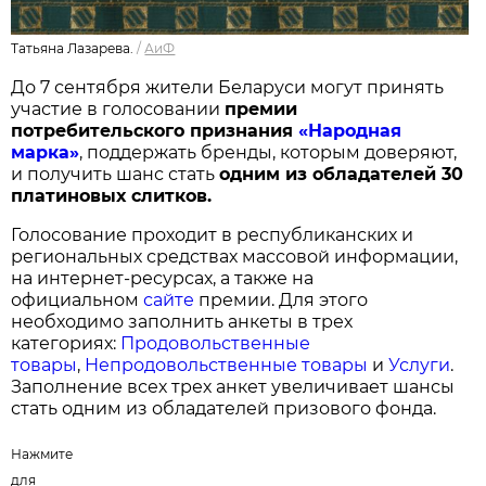
Татьяна Лазарева.
/
АиФ
До 7 сентября жители Беларуси могут принять
участие в голосовании
п
ремии
потребительского признания
«Народная
марка»
, поддержать бренды, которым доверяют,
и получить шанс стать
одним из обладателей 30
платиновых слитков.
Голосование проходит в республиканских и
региональных средствах массовой информации,
на интернет-ресурсах, а также на
официальном
сайте
премии. Для этого
необходимо заполнить анкеты в трех
категориях:
Продовольственные
товары
,
Непродовольственные товары
и
Услуги
.
Заполнение всех трех анкет увеличивает шансы
стать одним из обладателей призового фонда.
Нажмите
для