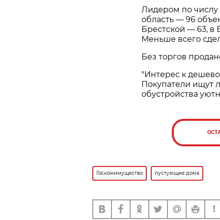
Лидером по числу
область — 96 объе
Брестской — 63, в 
Меньше всего сдел
Без торгов продано
"Интерес к дешево
Покупатели ищут л
обустройства уютно
ОСТ
Госкомимущество
пустующие дома