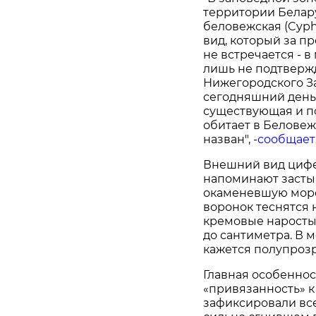
территории Белар
беловежская (Cyphe
вид, который за п
не встречается - 
лишь не подтверж
Нижегородского За
сегодняшний день
существующая и п
обитает в Беловеж
назван", -
сообщает
Внешний вид цифе
напоминают засты
окаменевшую морс
воронок теснятся 
кремовые наросты.
до сантиметра. В 
кажется полупроз
Главная особеннос
«привязанность» к
зафиксировали всег