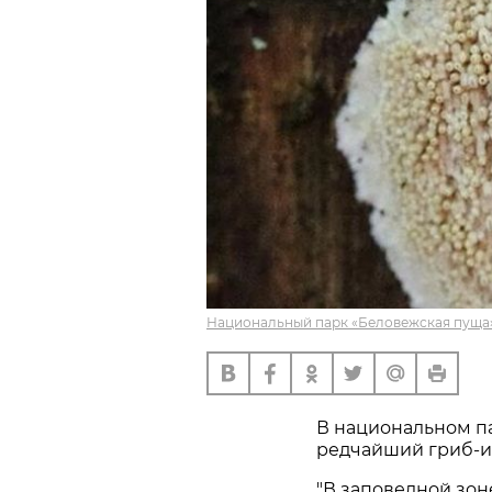
Национальный парк «Беловежская пуща»
В национальном п
редчайший гриб-и
"В заповедной зо