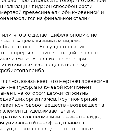
оваленном стволе. Это говорит о жесткой
циализации вида: он способен расти
 мертвой древесине ели обыкновенной и
а она находится на финальной стадии
или, что это делает цифеллопорию не
по настоящему уязвимым видом-
обытных лесов. Ее существование
 от непрерывности генераций елового
лучае изъятие упавших стволов при
 или очистке леса ведет к полному
робиотопа гриба.
аглядно доказывает, что мертвая древесина
е - не мусор, а ключевой компонент
дамент, на котором держится жизнь
редчайших организмов. Крупномерный
вает круговорот веществ - возвращает в
 элементы, удерживает влагу,
стратом узкоспециализированные виды,
яя уникальный генофонд планеты.
 пущанских лесов, где естественные