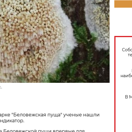
Собо
т
наиб
.
В 
арке "Беловежская пуща" ученые нашли
ндикатор.
не Беловежской пущи впервые для