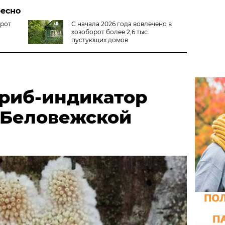
ресно
орот
С начала 2026 года вовлечено в
хозоборот более 2,6 тыс.
пустующих домов
риб-индикатор
 Беловежской