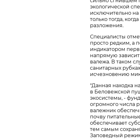
сильно сгнившем п
экологической спе
исключительно на
только тогда, когд
разложения.
Специалисты отмет
просто редким, а 
индикатором перв
напрямую зависит
валежа. В таком с
санитарных рубках
исчезновению мик
"Данная находка н
в Беловежской пущ
экосистемы, - фун
огромного числа 
валежник обеспечи
почву питательные
обеспечивает суб
тем самым сохран
Заповедный режим