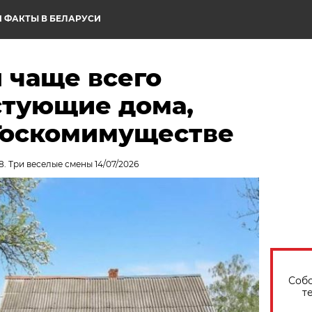
 ФАКТЫ В БЕЛАРУСИ
 чаще всего
стующие дома,
Госкомимуществе
8. Три веселые смены 14/07/2026
Собо
т