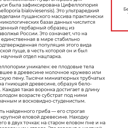
уси была зафиксирована Цифеллопория
Б
lloporia bialoviesensis). Это ультраредкий
ределами пущанского массива практически
в микологических базах данных числится
денный гербарный образец из
волжья России. Это означает, что на
 единственная в мире стабильно
одтвержденная популяция этого вида
ской пуще, в честь которой он и был
научный отдел нацпарка.
ллопории уникален: ее плодовые тела
вшее в древесине молочное кружево или
кую пену. Тысячи миниатюрных трубчатых
на гниющей древесине, образуя бело-
 Каждая такая воронка достигает в длину
молодом возрасте субстрат под ними
рачным и восковидно-студенистым.
ть найденного гриба — его строгая
 крупной еловой древесине. Находку
о в двух точках: на старом еловом пне и на