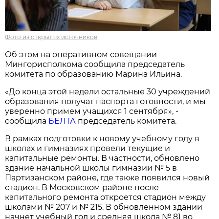
Фото из открытых источников
Об этом на оперативном совещании
Мингорисполкома сообщила председатель
комитета по образованию Марина Ильина.
«До конца этой недели остальные 30 учреждений
образования получат паспорта готовности, и мы
уверенно примем учащихся 1 сентября», -
сообщила
БЕЛТА
председатель комитета.
В рамках подготовки к новому учебному году в
школах и гимназиях провели текущие и
капитальные ремонты. В частности, обновлено
здание начальной школы гимназии № 5 в
Партизанском районе, где также появился новый
стадион. В Московском районе после
капитального ремонта откроется стадион между
школами № 207 и № 215. В обновленном здании
начнет учебный год и средняя школа № 81 во