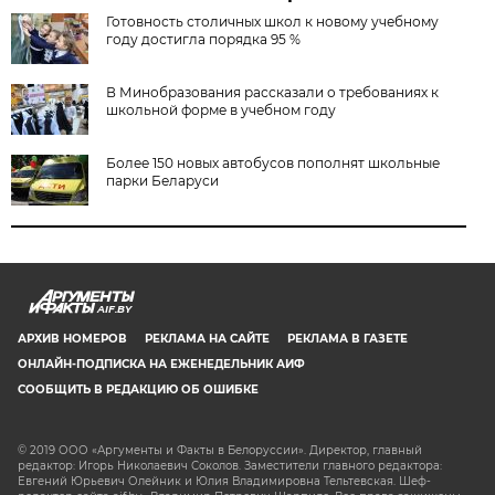
Готовность столичных школ к новому учебному
году достигла порядка 95 %
В Минобразования рассказали о требованиях к
школьной форме в учебном году
Более 150 новых автобусов пополнят школьные
парки Беларуси
AIF.BY
АРХИВ НОМЕРОВ
РЕКЛАМА НА САЙТЕ
РЕКЛАМА В ГАЗЕТЕ
ОНЛАЙН-ПОДПИСКА НА ЕЖЕНЕДЕЛЬНИК АИФ
СООБЩИТЬ В РЕДАКЦИЮ ОБ ОШИБКЕ
© 2019 ООО «Аргументы и Факты в Белоруссии». Директор, главный
редактор: Игорь Николаевич Соколов. Заместители главного редактора:
Евгений Юрьевич Олейник и Юлия Владимировна Тельтевская. Шеф-