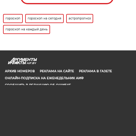
гороскоп
гороскоп на сегодня
астропрогноз
гороскоп на каждый день
AIF.BY
АРХИВ НОМЕРОВ
РЕКЛАМА НА САЙТЕ
РЕКЛАМА В ГАЗЕТЕ
ОНЛАЙН-ПОДПИСКА НА ЕЖЕНЕДЕЛЬНИК АИФ
СООБЩИТЬ В РЕДАКЦИЮ ОБ ОШИБКЕ
© 2019 ООО «Аргументы и Факты в Белоруссии». Директор, главный
редактор: Игорь Николаевич Соколов. Заместители главного редактора:
Евгений Юрьевич Олейник и Юлия Владимировна Тельтевская. Шеф-
редактор сайта aif.by: Владимир Петрович Шарпило. Все права защищены.
Копирование и использование полных материалов запрещено, частичное
цитирование возможно только при условии гиперссылки на сайт www.aif.by.
Телефон для связи с редакцией: +375 29 642 67 51.
Свидетельство Министерства информации Республики Беларусь №1040 от
14.01.2010