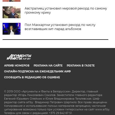
Австралиец установил мировой рекорд по самому
громкому крику
Пол Маккартни установил рекорд по числу
возглавивших хит-парад альбомов
AIF.BY
АРХИВ НОМЕРОВ
РЕКЛАМА НА САЙТЕ
РЕКЛАМА В ГАЗЕТЕ
ОНЛАЙН-ПОДПИСКА НА ЕЖЕНЕДЕЛЬНИК АИФ
СООБЩИТЬ В РЕДАКЦИЮ ОБ ОШИБКЕ
© 2019 ООО «Аргументы и Факты в Белоруссии». Директор, главный
редактор: Игорь Николаевич Соколов. Заместители главного редактора:
Евгений Юрьевич Олейник и Юлия Владимировна Тельтевская. Шеф-
редактор сайта aif.by: Владимир Петрович Шарпило. Все права защищены.
Копирование и использование полных материалов запрещено, частичное
цитирование возможно только при условии гиперссылки на сайт www.aif.by.
Телефон для связи с редакцией: +375 29 642 67 51.