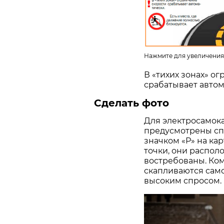
Нажмите для увеличения
В «тихих зонах» о
срабатывает автом
Сделать фото
Для электросамока
предусмотрены сп
значком «Р» на ка
точки, они распол
востребованы. Ком
скапливаются само
высоким спросом.