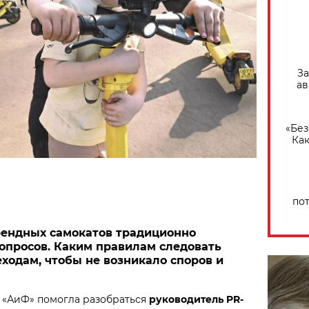
За
ав
«Без
Как
по
рендных самокатов традиционно
опросов. Каким правилам следовать
ходам, чтобы не возникало споров и
 «АиФ» помогла разобраться
руководитель PR-