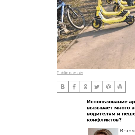
Public domain
Использование а
вызывает много в
водителям и пеше
конфликтов?
В этом