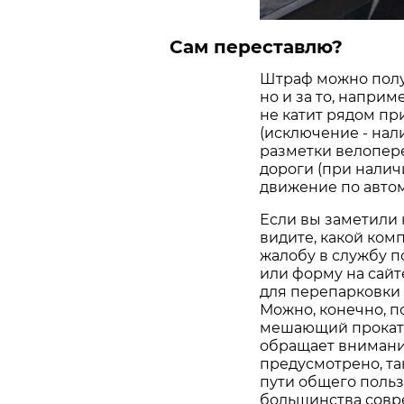
Сам переставлю?
Штраф можно получ
но и за то, наприм
не катит рядом пр
(исключение - на
разметки велопере
дороги (при налич
движение по авто
Если вы заметили
видите, какой ком
жалобу в службу 
или форму на сайт
для перепарковки 
Можно, конечно, п
мешающий прокатн
обращает внимание
предусмотрено, так
пути общего пользо
большинства совр