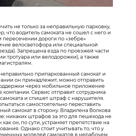
ить не только за неправильную парковку,
ер, что водитель самоката не сошел с него и
и пересечении дороги по «зебре»
личие велосветофора или специальной
езда). Запрещена езда по проезжей части
ии тротуара или велодорожки), а также
магистралям.
 неправильно припаркованный самокат и
пании он принадлежит, можно отправить
поддержки через мобильное приложение
е компании. Сервис отправит сотрудника
самоката и спишет штраф с нарушителя.
опытаться самостоятельно переставить
ый самокат в сторону. Владилена Волкова
: никаких штрафов за это для пешехода не
 как он, по сути, устраняет препятствие на
вания. Однако стоит учитывать то, что у
еменных моделей самокатов в нерабочем