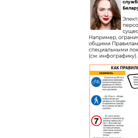
служб
Белар
Элект
персо
сущес
Например, огранич
общими Правилами
специальными лок
(см. инфографику).