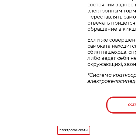
состоянии заднее
электронным тормо
переставлять само
отвечать придется
обращение в кикш
Если же совершен
самоката находитс
сбил пешехода, с
либо ведет себя н
окружающих), зво
*Система краткос
электровелосипед
ОСТ
электросамокаты