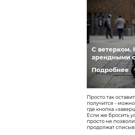
С ветерком.
арендными 
Подробнее
Просто так остави
получится - можно
где кнопка «завер
Если же бросить у
просто не позволи
продолжат списыва