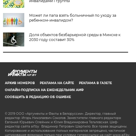
инвалидами I группы
Может ли папа взять больничный по уходу за
ребенком-инвалидом?
Доля объектов безбарьерной среды в Минске к
2030 году составит 30%
AIF.BY
АРХИВ НОМЕРОВ
РЕКЛАМА НА САЙТЕ
РЕКЛАМА В ГАЗЕТЕ
ОНЛАЙН-ПОДПИСКА НА ЕЖЕНЕДЕЛЬНИК АИФ
СООБЩИТЬ В РЕДАКЦИЮ ОБ ОШИБКЕ
© 2019 ООО «Аргументы и Факты в Белоруссии». Директор, главный
редактор: Игорь Николаевич Соколов. Заместители главного редактора:
Евгений Юрьевич Олейник и Юлия Владимировна Тельтевская. Шеф-
редактор сайта aif.by: Владимир Петрович Шарпило. Все права защищены.
Копирование и использование полных материалов запрещено, частичное
цитирование возможно только при условии гиперссылки на сайт www.aif.by.