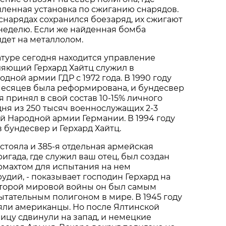
ленная установка по сжиганию снарядов.
снарядах сохранился боезаряд, их сжигают
в неделю. Если же найденная бомба
идет на металлолом.
туре сегодня находится управление
ляющий Герхард Хайтц служил в
дной армии ГДР с 1972 года. В 1990 году
месяцев была реформирована, и бундесвер
 принял в свой состав 10-15% личного
дня из 250 тысяч военнослужащих 2-3
й Народной армии Германии. В 1994 году
 бундесвер и Герхард Хайтц.
е стояла и 385-я отдельная армейская
игада, где служил ваш отец, был создан
ермахтом для испытания на нем
удий, - показывает господин Герхард на
 Второй мировой войны он был самым
тательным полигоном в мире. В 1945 году
ояли американцы. Но после Ялтинской
цу сдвинули на запад, и немецкие