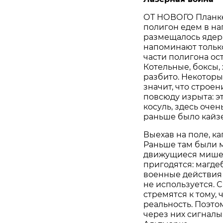
ОТ НОВОГО Планке
полигон едем в на
размещалось ядер
напоминают только
части полигона ос
Котельные, боксы,
разбито. Некотор
значит, что строе
повсюду изрыта: эт
косуль, здесь оче
раньше было кайзе
Выехав на поле, к
Раньше там были 
движущиеся мишен
пригодятся: магде
военные действия
не используется. 
стремятся к тому,
реальность. Поэто
через них сигналы