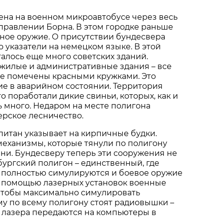
на на военном микроавтобусе через весь
правлении Борна. В этом городке раньше
ное оружие. О присутствии бундесвера
 указатели на немецком языке. В этой
талось еще много советских зданий.
 жилые и административные здания – все
ые помечены красными кружками. Это
ние в аварийном состоянии. Территория
о поработали дикие свиньи, которых, как и
нь много. Недаром на месте полигона
рское лесничество.
апитан указывает на кирпичные будки.
механизмы, которые тянули по полигону
и. Бундесверу теперь эти сооружения не
бургский полигон – единственный, где
 полностью симулируются и боевое оружие
С помощью лазерных установок военные
 чтобы максимально симулировать
му по всему полигону стоят радиовышки –
 лазера передаются на компьютеры в