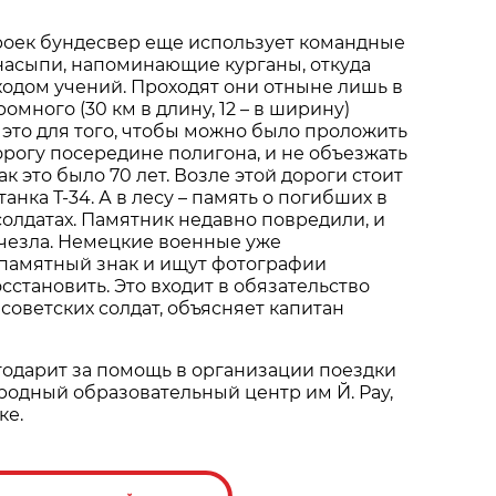
роек бундесвер еще использует командные
насыпи, напоминающие курганы, откуда
ходом учений. Проходят они отныне лишь в
омного (30 км в длину, 12 – в ширину)
 это для того, чтобы можно было проложить
рогу посередине полигона, и не объезжать
к это было 70 лет. Возле этой дороги стоит
анка Т-34. А в лесу – память о погибших в
солдатах. Памятник недавно повредили, и
счезла. Немецкие военные уже
 памятный знак и ищут фотографии
сстановить. Это входит в обязательство
советских солдат, объясняет капитан
одарит за помощь в организации поездки
одный образовательный центр им Й. Рау,
ке.