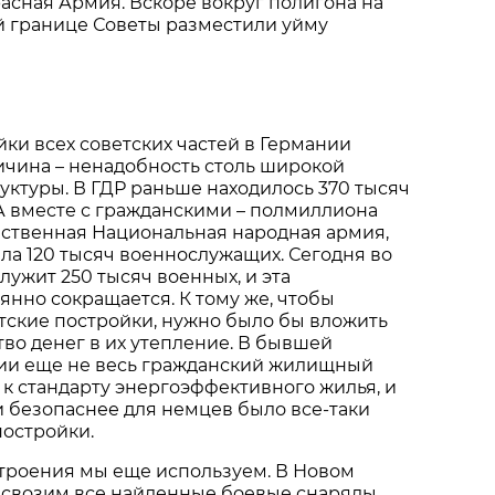
асная Армия. Вскоре вокруг полигона на
 границе Советы разместили уйму
йки всех советских частей в Германии
ричина – ненадобность столь широкой
ктуры. В ГДР раньше находилось 370 тысяч
А вместе с гражданскими – полмиллиона
бственная Национальная народная армия,
ла 120 тысяч военнослужащих. Сегодня во
лужит 250 тысяч военных, и эта
янно сокращается. К тому же, чтобы
тские постройки, нужно было бы вложить
во денег в их утепление. В бывшей
ии еще не весь гражданский жилищный
к стандарту энергоэффективного жилья, и
 безопаснее для немцев было все-таки
постройки.
строения мы еще используем. В Новом
 свозим все найденные боевые снаряды,