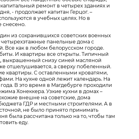
капитальный ремонт в четырех зданиях и
дня, - продолжает капитан Герцог. –
пользуются в учебных целях. Но в
е снесено.
дин из сохранившихся советских военных
ят четырехэтажные панельные дома с
. Все как в любом белорусском городе.
ыбиты. И квартиры все открыты. Типичный
д, выкрашенный снизу синей масляной
уже отшелушивается, а сверху побеленный.
е квартиры. С оставленными кроватями,
ми. На кухне одной лежит календарь. На
 года. В это время в Магдебурге проходили
жима Хонеккера. Узкие кухни в домах –
охожие внешне на советские, дома
 бюджета ГДР и местными строителями. А в
сточной, не было принято принимать
ухня была рассчитана только на то, чтобы там
овить еду.