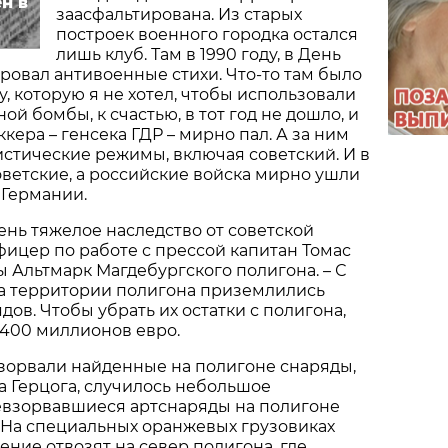
н в
заасфальтирована. Из старых
построек военного городка остался
лишь клуб. Там в 1990 году, в День
ровал антивоенные стихи. Что-то там было
, которую я не хотел, чтобы использовали
ой бомбы, к счастью, в тот год не дошло, и
кера – генсека ГДР – мирно пал. А за ним
стические режимы, включая советский. И в
советские, а российские войска мирно ушли
з Германии.
чень тяжелое наследство от советской
офицер по работе с прессой капитан Томас
 Альтмарк Магдебургского полигона. – С
 на территории полигона приземлились
ов. Чтобы убрать их остатки с полигона,
 400 миллионов евро.
 взорвали найденные на полигоне снаряды,
а Герцога, случилось небольшое
евзорвавшиеся артснаряды на полигоне
. На специальных оранжевых грузовиках
ние отвозят на север полигона, где