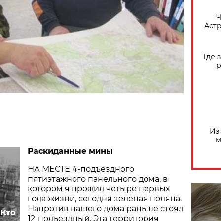
​
Астр
Где 
р
Из
м
Раскиданные мины
НА МЕСТЕ 4-подъездного
пятиэтажного панельного дома, в
котором я прожил четыре первых
года жизни, сегодня зеленая поляна.
Напротив нашего дома раньше стоял
 Кто
12-подъездный. Эта территория