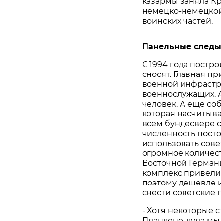
казармы заняла Кр
немецко-немецкой
воинских частей.
Панельные следы
С 1994 года постро
сносят. Главная п
военной инфрастру
военнослужащих. 
человек. А еще со
которая насчитыва
всем бундесвере с
численность посто
использовать сове
огромное количест
Восточной Герман
комплекс привели 
поэтому дешевле и
снести советские 
- Хотя некоторые 
Планкене, куда мы