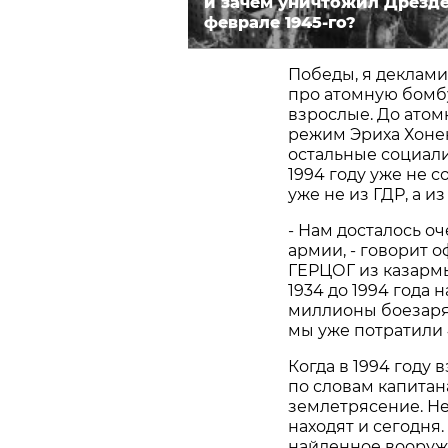
и зачем уничтожил Дрезде
феврале 1945-го?
Победы, я деклами
про атомную бомбу
взрослые. До атомн
режим Эриха Хонек
остальные социали
1994 году уже не 
уже не из ГДР, а и
- Нам досталось о
армии, - говорит 
ГЕРЦОГ из казармы
1934 до 1994 года
миллионы боезаряд
мы уже потратили
Когда в 1994 году
по словам капитан
землетрясение. Н
находят и сегодня
найденное вооруже