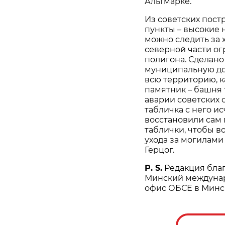
Альтмарке.
Из советских пост
пункты – высокие 
можно следить за 
северной части огр
полигона. Сделано
муниципальную до
всю территорию, ка
памятник – башня т
аварии советских 
табличка с него и
восстановили сам
таблички, чтобы во
ухода за могилами 
Герцог.
P. S.
Редакция благ
Минский междунар
офис ОБСЕ в Минс