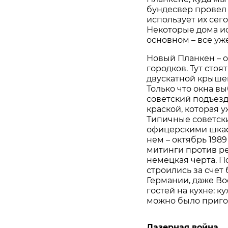
бундесвер провел 
использует их сего
Некоторые дома ис
основном – все уж
Новый Планкен – о
городков. Тут сто
двускатной крышей
Только что окна в
советский подъез
краской, которая 
Типичные советски
офицерскими шкафа
нем – октябрь 1989
митинги против ре
немецкая черта. П
строились за счет
Германии, даже Во
гостей на кухне: к
можно было пригот
Лазерная война