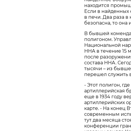
находится промыш
Если в найденных 
в печи. Два раза 
безопасна, то она 
В бывшей коменда
полигоном. Управ
Национальной наро
ННА в течение 15 
после разоружения
состава ННА. Сего
тысячи – из бывше
перешел служить в
- Этот полигон, гд
артиллерийская бр
еще в 1934 году в
артиллерийских ор
карте. - На конец
современным испы
тут два месяца ст
конференции грани