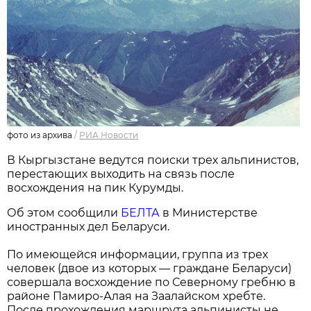
фото из архива
/
РИА Новости
В Кыргызстане ведутся поиски трех альпинистов,
перестающих выходить на связь после
восхождения на пик Курумды.
Об этом сообщили
БЕЛТА
в Министерстве
иностранных дел Беларуси.
По имеющейся информации, группа из трех
человек (двое из которых — граждане Беларуси)
совершала восхождение по Северному гребню в
районе Памиро-Алая на Заалайском хребте.
После прохождения маршрута альпинисты не