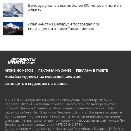
Белорус упал с высоты более 100 метров и погиб в
Альпах
Альпинист из Беларуси пострадал при
восхождении в горах Таджикистана
AIF.BY
АРХИВ НОМЕРОВ
РЕКЛАМА НА САЙТЕ
РЕКЛАМА В ГАЗЕТЕ
ОНЛАЙН-ПОДПИСКА НА ЕЖЕНЕДЕЛЬНИК АИФ
СООБЩИТЬ В РЕДАКЦИЮ ОБ ОШИБКЕ
© 2019 ООО «Аргументы и Факты в Белоруссии». Директор, главный
редактор: Игорь Николаевич Соколов. Заместители главного редактора:
Евгений Юрьевич Олейник и Юлия Владимировна Тельтевская. Шеф-
редактор сайта aif.by: Владимир Петрович Шарпило. Все права защищены.
Копирование и использование полных материалов запрещено, частичное
цитирование возможно только при условии гиперссылки на сайт www.aif.by.
Телефон для связи с редакцией: +375 29 642 67 51.
Свидетельство Министерства информации Республики Беларусь №1040 от