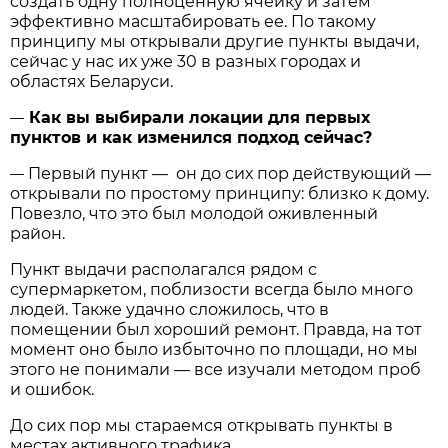
создать одну полноценную ячейку и затем
эффективно масштабировать ее. По такому
принципу мы открывали другие пункты выдачи,
сейчас у нас их уже 30 в разных городах и
областях Беларуси.
Как вы выбирали локации для первых
—
пунктов и как изменился подход сейчас?
Первый пункт — он до сих пор действующий —
—
открывали по простому принципу: близко к дому.
Повезло, что это был молодой оживленный
район.
Пункт выдачи располагался рядом с
супермаркетом, поблизости всегда было много
людей. Также удачно сложилось, что в
помещении был хороший ремонт. Правда, на тот
момент оно было избыточно по площади, но мы
этого не понимали — все изучали методом проб
и ошибок.
До сих пор мы стараемся открывать пункты в
местах активного трафика.