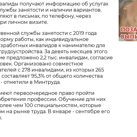
алиды получают информацию об услугах
лужбы занятости и наличии вариантов.
яют в письмах, по телефону, через
ри личном визите.
венной службы занятости с 2019 года
орму работы, как индивидуальное
зработных инвалидов к нанимателю для
рудоустройства. За девять месяцев этого
е предложено 2,2 тыс. инвалидам, согласие
еловек. Организовано совместное
елей с 278 инвалидами, из которых 265
 составляет 95,3% от общего количества
- отметили в Минтруда.
меют первоочередное право пройти
обретения профессии. Обучение для них
олее чем 100 специальностям, которые
м на рынке труда. В январе - сентябре его
.