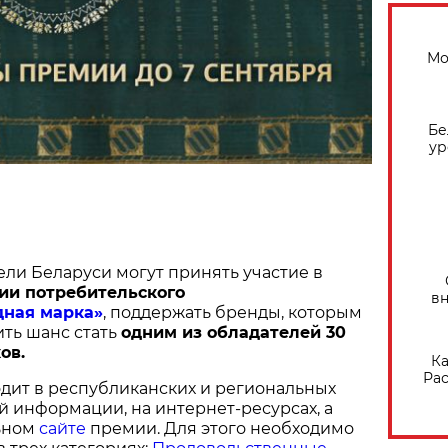
Мо
Бе
ур
ели Беларуси могут принять участие в
ии потребительского
вн
дная марка»
, поддержать бренды, которым
ить шанс стать
одним из обладателей 30
ов.
Ка
Рас
дит в республиканских и региональных
й информации, на интернет-ресурсах, а
ьном
сайте
премии. Для этого необходимо