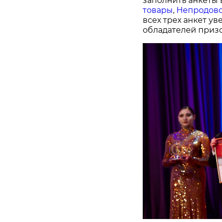
заполнить анкеты 
товары
,
Непродово
всех трех анкет у
обладателей призо