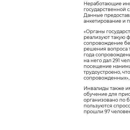
Неработающие инв
государственной с
Данные предоставл
анкетирование и п
«Органы государст
реализуют такую ф
сопровождение бе
решения вопроса т
года сопровождени
на него дал 291 ч
посещение нанимат
трудоустроено, что
сопровожденных», 
Инвалиды также и
обучение для при
организовано по б
пользуются спросо
прошли 97 человек