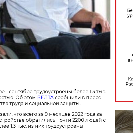
Бе
ур
вн
Ка
Рас
е - сентябре трудоустроены более 1,3 тыс.
остью. Об этом
БЕЛТА
сообщили в пресс-
ва труда и социальной защиты.
али, что всего за 9 месяцев 2022 года за
тройстве обратились почти 2200 людей с
ее 1,3 тыс. из них трудоустроены.