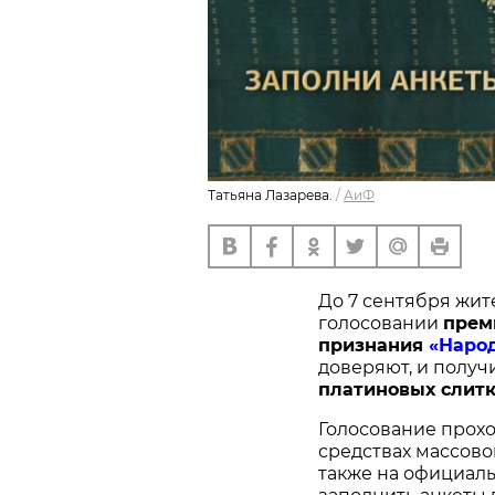
Татьяна Лазарева.
/
АиФ
До 7 сентября жит
голосовании
п
рем
признания
«Наро
доверяют, и получ
платиновых слитк
Голосование прохо
средствах массово
также на официал