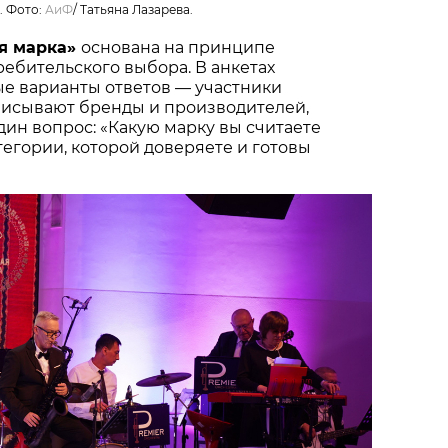
. Фото:
АиФ
/
Татьяна Лазарева.
я марка»
основана на принципе
ебительского выбора. В анкетах
ые варианты ответов — участники
писывают бренды и производителей,
один вопрос: «Какую марку вы считаете
тегории, которой доверяете и готовы