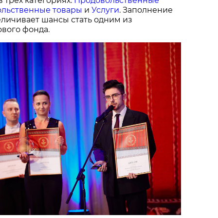
в трех категориях:
Продовольственные
льственные товары
и
Услуги
. Заполнение
величивает шансы стать одним из
вого фонда.