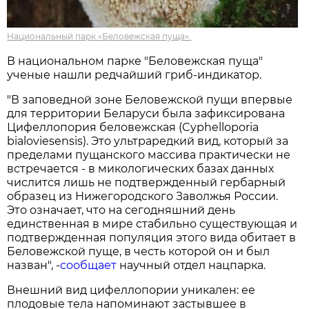
Национальный парк «Беловежская пуща».
В национальном парке "Беловежская пуща"
ученые нашли редчайший гриб-индикатор.
"В заповедной зоне Беловежской пущи впервые
для территории Беларуси была зафиксирована
Цифеллопория беловежская (Cyphelloporia
bialoviesensis). Это ультраредкий вид, который за
пределами пущанского массива практически не
встречается - в микологических базах данных
числится лишь не подтвержденный гербарный
образец из Нижегородского Заволжья России.
Это означает, что на сегодняшний день
единственная в мире стабильно существующая и
подтвержденная популяция этого вида обитает в
Беловежской пуще, в честь которой он и был
назван", -
сообщает
научный отдел нацпарка.
Внешний вид цифеллопории уникален: ее
плодовые тела напоминают застывшее в