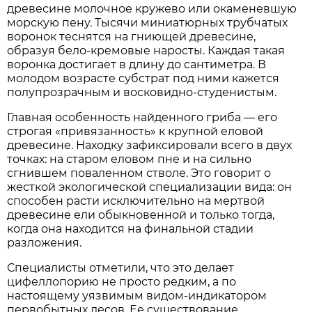
древесине молочное кружево или окаменевшую
морскую пену. Тысячи миниатюрных трубчатых
воронок теснятся на гниющей древесине,
образуя бело-кремовые наросты. Каждая такая
воронка достигает в длину до сантиметра. В
молодом возрасте субстрат под ними кажется
полупрозрачным и восковидно-студенистым.
Главная особенность найденного гриба — его
строгая «привязанность» к крупной еловой
древесине. Находку зафиксировали всего в двух
точках: на старом еловом пне и на сильно
сгнившем поваленном стволе. Это говорит о
жесткой экологической специализации вида: он
способен расти исключительно на мертвой
древесине ели обыкновенной и только тогда,
когда она находится на финальной стадии
разложения.
Специалисты отметили, что это делает
цифеллопорию не просто редким, а по
настоящему уязвимым видом-индикатором
первобытных лесов. Ее существование