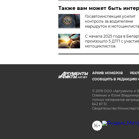
Также вам может быть инте
Госавтоинспекция усилит
контроль за водителями
маршруток и мотоциклист
С начала 2025 года в Белар
произошло 5 ДТП с участи
мотоциклистов
АРХИВ НОМЕРОВ
РЕКЛ
AIF.BY
СООБЩИТЬ В РЕДАКЦИЮ 
© 2019 ООО «Аргументы и Ф
Олейник и Юлия Владимиров
полных материалов запрещен
642 67 51.
Свидетельство Министерств
16+