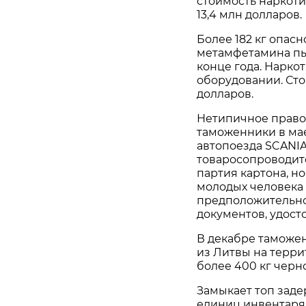
стоимость наркоти
13,4 млн долларов.
Более 182 кг опас
метамфетамина пы
конце года. Нарк
оборудовании. Сто
долларов.
Нетипичное прав
таможенники в мае
автопоезда SCANIA
товаросопроводит
партия картона, н
молодых человека 
предположительно
документов, удост
В декабре таможе
из Литвы на терр
более 400 кг черн
Замыкает топ заде
единиц инвентаря 