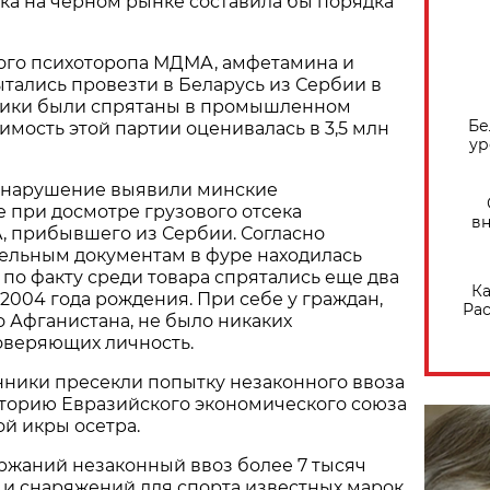
ка на черном рынке составила бы порядка
ного психоторопа МДМА, амфетамина и
тались провезти в Беларусь из Сербии в
отики были спрятаны в промышленном
Бе
имость этой партии оценивалась в 3,5 млн
ур
онарушение выявили минские
 при досмотре грузового отсека
вн
, прибывшего из Сербии. Согласно
ельным документам в фуре находилась
о по факту среди товара спрятались еще два
Ка
2004 года рождения. При себе у граждан,
Рас
 Афганистана, не было никаких
оверяющих личность.
нники пресекли попытку незаконного ввоза
иторию Евразийского экономического союза
ой икры осетра.
ржаний незаконный ввоз более 7 тысяч
и снаряжений для спорта известных марок.