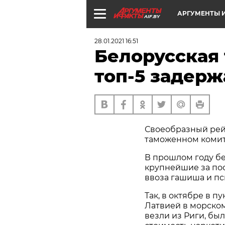
АРГУМЕНТЫ И
AIF.BY
28.01.2021 16:51
Белорусская
топ-5 задерж
Своеобразный рей
таможенном комит
В прошлом году б
крупнейшие за по
ввоза гашиша и п
Так, в октябре в п
Латвией в морском
везли из Риги, бы