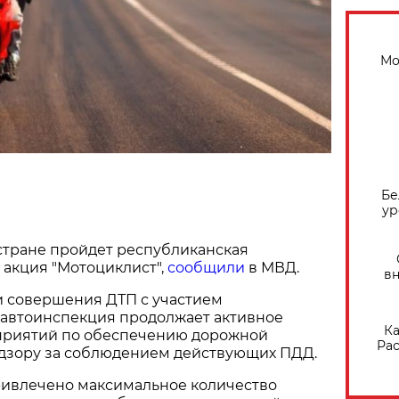
Мо
Бе
ур
в стране пройдет республиканская
акция "Мотоциклист",
сообщили
в МВД.
вн
и совершения ДТП с участием
савтоинспекция продолжает активное
Ка
приятий по обеспечению дорожной
Рас
адзору за соблюдением действующих ПДД.
ивлечено максимальное количество