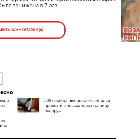
была занижена в 7 раз.
АВИТЬ КОММЕНТАРИЙ (0)
ресно
ожно
509 серебряных цепочек пытался
без
провезти в носках через границу
белорус
вил
вила