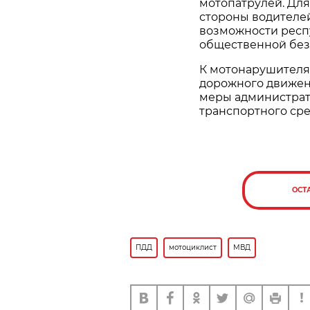
мотопатрулей. Дл
стороны водителе
возможности респ
общественной без
К мотонарушител
дорожного движен
меры администрати
транспортного сре
ОСТ
ПДД
мотоциклист
МВД