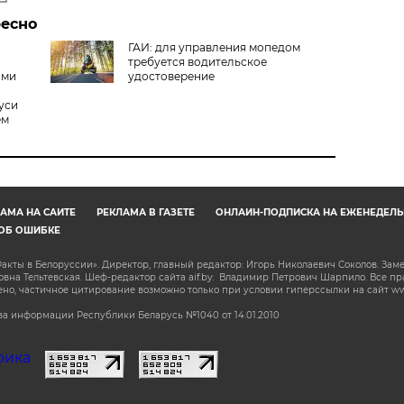
ресно
ГАИ: для управления мопедом
требуется водительское
ами
удостоверение
уси
ем
АМА НА САЙТЕ
РЕКЛАМА В ГАЗЕТЕ
ОНЛАЙН-ПОДПИСКА НА ЕЖЕНЕДЕЛЬ
ОБ ОШИБКЕ
акты в Белоруссии». Директор, главный редактор: Игорь Николаевич Соколов. Зам
на Тельтевская. Шеф-редактор сайта aif.by: Владимир Петрович Шарпило. Все п
о, частичное цитирование возможно только при условии гиперссылки на сайт www.
а информации Республики Беларусь №1040 от 14.01.2010