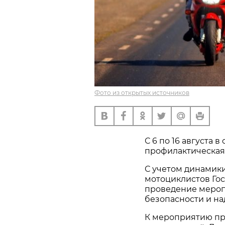
Фото из открытых источников
С 6 по 16 августа 
профилактическая 
С учетом динамик
мотоциклистов Го
проведение меро
безопасности и н
К мероприятию пр