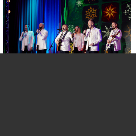
Нажмите для увеличения. Фото:
АиФ
Компании и бренды, которые по итогам
народного голосования станут победителями,
призерами и финалистами премии «Народная
марка», получат широкое освещение в
республиканских и региональных средствах
массовой информации. Торжественная
церемония награждения состоится в начале