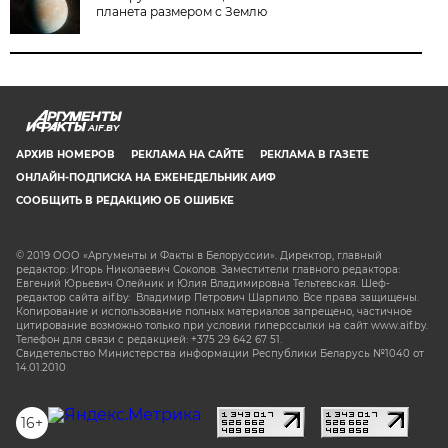
планета размером с Землю
AIF.BY
АРХИВ НОМЕРОВ
РЕКЛАМА НА САЙТЕ
РЕКЛАМА В ГАЗЕТЕ
ОНЛАЙН-ПОДПИСКА НА ЕЖЕНЕДЕЛЬНИК АИФ
СООБЩИТЬ В РЕДАКЦИЮ ОБ ОШИБКЕ
© 2019 ООО «Аргументы и Факты в Белоруссии». Директор, главный
редактор: Игорь Николаевич Соколов. Заместители главного редактора:
Евгений Юрьевич Олейник и Юлия Владимировна Тельтевская. Шеф-
редактор сайта aif.by: Владимир Петрович Шарпило. Все права защищены.
Копирование и использование полных материалов запрещено, частичное
цитирование возможно только при условии гиперссылки на сайт www.aif.by.
Телефон для связи с редакцией: +375 29 642 67 51.
Свидетельство Министерства информации Республики Беларусь №1040 от
14.01.2010
16+