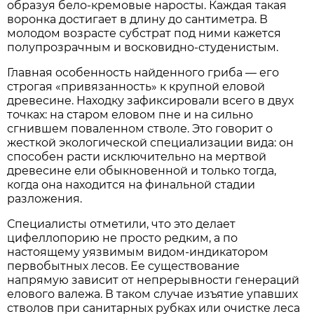
образуя бело-кремовые наросты. Каждая такая
воронка достигает в длину до сантиметра. В
молодом возрасте субстрат под ними кажется
полупрозрачным и восковидно-студенистым.
Главная особенность найденного гриба — его
строгая «привязанность» к крупной еловой
древесине. Находку зафиксировали всего в двух
точках: на старом еловом пне и на сильно
сгнившем поваленном стволе. Это говорит о
жесткой экологической специализации вида: он
способен расти исключительно на мертвой
древесине ели обыкновенной и только тогда,
когда она находится на финальной стадии
разложения.
Специалисты отметили, что это делает
цифеллопорию не просто редким, а по
настоящему уязвимым видом-индикатором
первобытных лесов. Ее существование
напрямую зависит от непрерывности генераций
елового валежа. В таком случае изъятие упавших
стволов при санитарных рубках или очистке леса