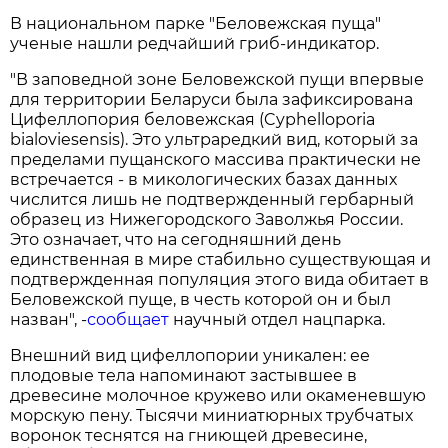
В национальном парке "Беловежская пуща"
ученые нашли редчайший гриб-индикатор.
"В заповедной зоне Беловежской пущи впервые
для территории Беларуси была зафиксирована
Цифеллопория беловежская (Cyphelloporia
bialoviesensis). Это ультраредкий вид, который за
пределами пущанского массива практически не
встречается - в микологических базах данных
числится лишь не подтвержденный гербарный
образец из Нижегородского Заволжья России.
Это означает, что на сегодняшний день
единственная в мире стабильно существующая и
подтвержденная популяция этого вида обитает в
Беловежской пуще, в честь которой он и был
назван", -
сообщает
научный отдел нацпарка.
Внешний вид цифеллопории уникален: ее
плодовые тела напоминают застывшее в
древесине молочное кружево или окаменевшую
морскую пену. Тысячи миниатюрных трубчатых
воронок теснятся на гниющей древесине,