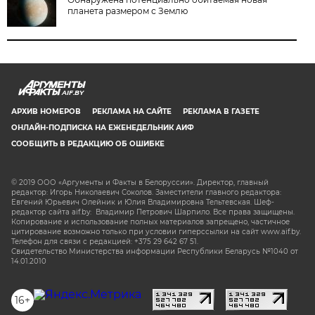
планета размером с Землю
AIF.BY
АРХИВ НОМЕРОВ
РЕКЛАМА НА САЙТЕ
РЕКЛАМА В ГАЗЕТЕ
ОНЛАЙН-ПОДПИСКА НА ЕЖЕНЕДЕЛЬНИК АИФ
СООБЩИТЬ В РЕДАКЦИЮ ОБ ОШИБКЕ
© 2019 ООО «Аргументы и Факты в Белоруссии». Директор, главный
редактор: Игорь Николаевич Соколов. Заместители главного редактора:
Евгений Юрьевич Олейник и Юлия Владимировна Тельтевская. Шеф-
редактор сайта aif.by: Владимир Петрович Шарпило. Все права защищены.
Копирование и использование полных материалов запрещено, частичное
цитирование возможно только при условии гиперссылки на сайт www.aif.by.
Телефон для связи с редакцией: +375 29 642 67 51.
Свидетельство Министерства информации Республики Беларусь №1040 от
14.01.2010
16+