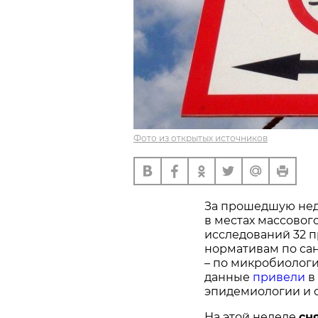
Фото из открытых источников
За прошедшую нед
в местах массовог
исследований 32 
нормативам по са
– по микробиологи
данные
привели
в
эпидемиологии и 
На этой неделе
сн