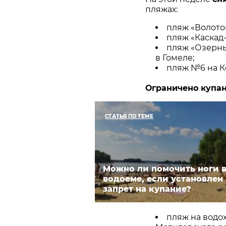
пляжах:
пляж «Волотов
пляж «Каскад-
пляж «Озерны
в Гомеле;
пляж №6 на К
Ограничено купа
СТАТЬЯ ПО ТЕМЕ
Можно ли помочить ноги 
водоеме, если установлен
запрет на купание?
пляж на водо