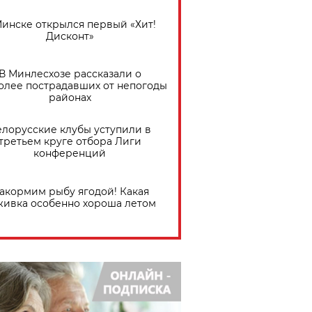
Минске открылся первый «Хит!
Дисконт»
В Минлесхозе рассказали о
олее пострадавших от непогоды
районах
елорусские клубы уступили в
третьем круге отбора Лиги
конференций
акормим рыбу ягодой! Какая
живка особенно хороша летом