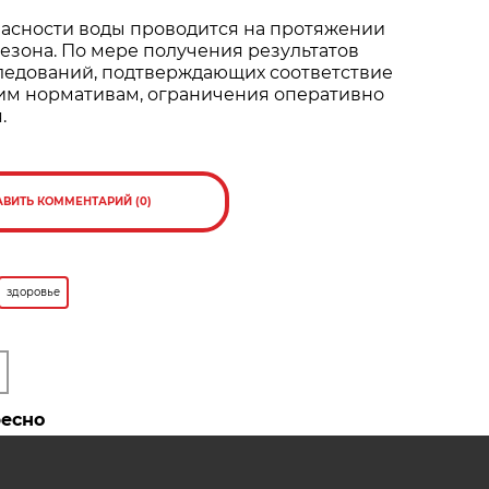
асности воды проводится на протяжении
сезона. По мере получения результатов
ледований, подтверждающих соответствие
им нормативам, ограничения оперативно
.
АВИТЬ КОММЕНТАРИЙ (0)
здоровье
ресно
Можно ли плавать в водоеме, где
запрет
есть лебеди?