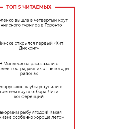
ТОП 5 ЧИТАЕМЫХ
ленко вышла в четвертый круг
еннисного турнира в Торонто
Минске открылся первый «Хит!
Дисконт»
В Минлесхозе рассказали о
олее пострадавших от непогоды
районах
елорусские клубы уступили в
третьем круге отбора Лиги
конференций
акормим рыбу ягодой! Какая
живка особенно хороша летом