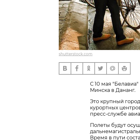
shutterstock.com
С 10 мая "Белавиа
Минска в Дананг.
Это крупный город
курортных центро
пресс-службе ави
Полеты будут осу
дальнемагистральн
Время в пути сост