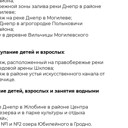
айона;
режной зоны залива реки Днепр в районе
гилеве;
яж на реке Днепр в Могилеве;
 Днепр в агрогородке Полыковичи
айона;
у в деревне Вильчицы Могилевского
упание детей и взрослых
:
яж, расположенный на правобережье реки
едовой арены Шклова;
ж в районе устья искусственного канала от
ечице.
е детей, взрослых и занятия водными
е Днепр в Жлобине в районе Центра
зерва и в парке культуры и отдыха
й»;
 №1 и №2 озера Юбилейного в Гродно.