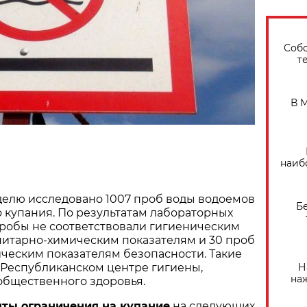
Собо
т
В 
наиб
елю исследовано 1007 проб воды водоемов
Б
о купания. По результатам лабораторных
пробы не соответствовали гигиеническим
нитарно-химическим показателям и 30 проб
ческим показателям безопасности. Такие
Н
 Республиканском центре гигиены,
на
общественного здоровья.
яты ограничения на купание
на следующих