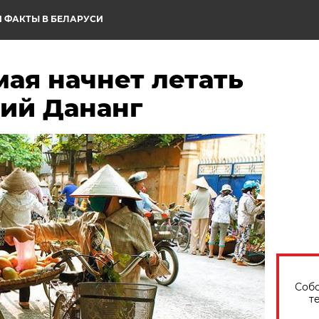
 ФАКТЫ В БЕЛАРУСИ
мая начнет летать
кий Дананг
Собо
т