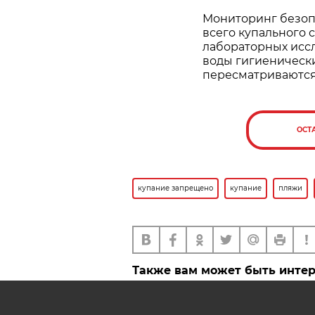
Мониторинг безоп
всего купального 
лабораторных исс
воды гигиеническ
пересматриваются
ОСТ
купание запрещено
купание
пляжи
Также вам может быть инте
Можно ли помочить ноги в
водоеме, если установлен 
на купание?