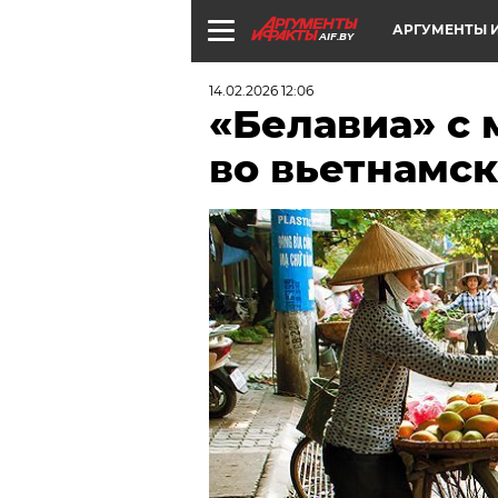
АРГУМЕНТЫ И
AIF.BY
14.02.2026 12:06
«Белавиа» с 
во вьетнамс