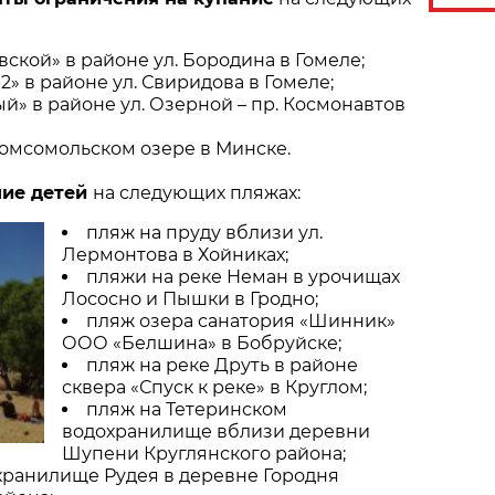
ской» в районе ул. Бородина в Гомеле;
2» в районе ул. Свиридова в Гомеле;
й» в районе ул. Озерной – пр. Космонавтов
омсомольском озере в Минске.
ние детей
на следующих пляжах:
пляж на пруду вблизи ул.
Лермонтова в Хойниках;
пляжи на реке Неман в урочищах
Лососно и Пышки в Гродно;
пляж озера санатория «Шинник»
ООО «Белшина» в Бобруйске;
пляж на реке Друть в районе
в
сквера «Спуск к реке» в Круглом;
пляж на Тетеринском
водохранилище вблизи деревни
Шупени Круглянского района;
хранилище Рудея в деревне Городня