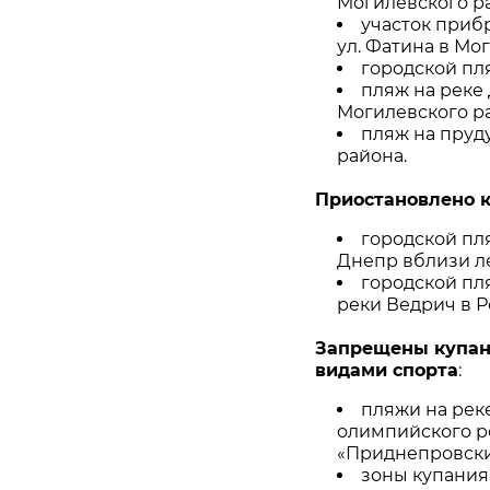
Могилевского р
участок приб
ул. Фатина в Мо
городской пл
пляж на реке
Могилевского р
пляж на пруд
района.
Приостановлено к
городской пл
Днепр вблизи л
городской пля
реки Ведрич в Р
Запрещены купани
видами спорта
:
пляжи на рек
олимпийского ре
«Приднепровски
зоны купания