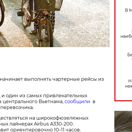
В 
наиб
Б
" начинает выполнять чартерные рейсы из
Н
на
 и один из самых привлекательных
в центрального Вьетнама,
сообщили
в
аперевозчика.
ществляться на широкофюзеляжных
ых лайнерах Airbus A330-200.
авит ориентировочно 10
11 часов.
–