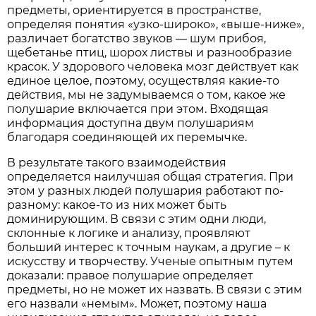
предметы, ориентируется в пространстве,
определяя понятия «узко-широко», «выше-ниже»,
различает богатство звуков — шум прибоя,
щебетанье птиц, шорох листвы и разнообразие
красок. У здорового человека мозг действует как
единое целое, поэтому, осуществляя какие-то
действия, мы не задумываемся о том, какое же
полушарие включается при этом. Входящая
информация доступна двум полушариям
благодаря соединяющей их перемычке.
В результате такого взаимодействия
определяется наилучшая общая стратегия. При
этом у разных людей полушария работают по-
разному: какое-то из них может быть
доминирующим. В связи с этим одни люди,
склонные к логике и анализу, проявляют
больший интерес к точным наукам, а другие – к
искусству и творчеству. Ученые опытным путем
доказали: правое полушарие определяет
предметы, но не может их назвать. В связи с этим
его назвали «немым». Может, поэтому наша