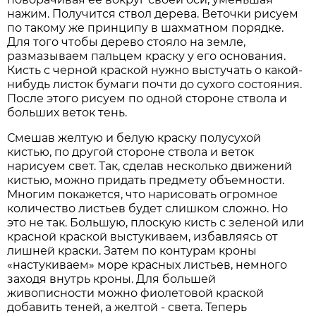
нажим. Получится ствол дерева. Веточки рисуем
по такому же принципу в шахматном порядке.
Для того чтобы дерево стояло на земле,
размазываем пальцем краску у его основания.
Кисть с черной краской нужно выстучать о какой-
нибудь листок бумаги почти до сухого состояния.
После этого рисуем по одной стороне ствола и
больших веток тень.
Смешав желтую и белую краску полусухой
кистью, по другой стороне ствола и веток
нарисуем свет. Так, сделав несколько движений
кистью, можно придать предмету объемности.
Многим покажется, что нарисовать огромное
количество листьев будет слишком сложно. Но
это не так. Большую, плоскую кисть с зеленой или
красной краской выстукиваем, избавляясь от
лишней краски. Затем по контурам кроны
«настукиваем» море красных листьев, немного
заходя внутрь кроны. Для большей
живописности можно фиолетовой краской
добавить теней, а желтой - света. Теперь