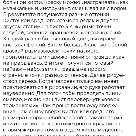
большой кисти. Краску можно «настраивать», как
музыкальный инструмент, смешивая ее с водой.
В результате получаются разные оттенки.
Кисточкой среднего размера рядами друг за
другом ставим на листе 3-4 жирные точки
голубой, зеленой, оранжевой, желтой краской.
Каждый раз выбирая новый цвет, вытираем
кисть салфеткой. Затем большой кистью с белой
краской размазываем точки на листе
горизонтальными движениями от края до края,
не прерываясь. В итоге получится готовый
пейзаж – небо, земля, трава, а не просто
странные точки разных оттенков. Далее рисуем
ствол дерева. Когда человек только начинает
практиковаться в рисовании, его рука работает
неуверенно. Для того чтобы проводить линии
смелее, можно наш лист перевернуть «вверх
тормашками». Нам проще вести руку сверху
вниз, чем снизу вверх. Кисточкой среднего
размера с коричневой краской с самого верха
или отступив пару сантиметров от края листа
ставим жирную точку и ведем кисть, медленно
поворачивая ее вокруг своей оси, уменьшая