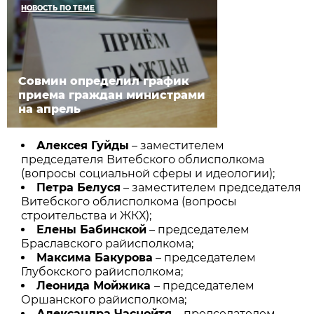
НОВОСТЬ ПО ТЕМЕ
Совмин определил график
приема граждан министрами
на апрель
Алексея Гуйды
– заместителем
председателя Витебского облисполкома
(вопросы социальной сферы и идеологии);
Петра Белуся
– заместителем председателя
Витебского облисполкома (вопросы
строительства и ЖКХ);
Елены Бабинской
– председателем
Браславского райисполкома;
Максима Бакурова
– председателем
Глубокского райисполкома;
Леонида Мойжика
– председателем
Оршанского райисполкома;
Александра Часнойтя
– председателем