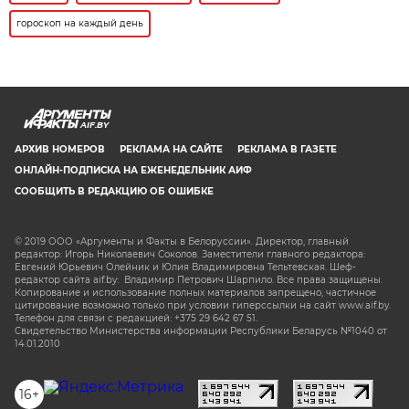
гороскоп на каждый день
AIF.BY
АРХИВ НОМЕРОВ
РЕКЛАМА НА САЙТЕ
РЕКЛАМА В ГАЗЕТЕ
ОНЛАЙН-ПОДПИСКА НА ЕЖЕНЕДЕЛЬНИК АИФ
СООБЩИТЬ В РЕДАКЦИЮ ОБ ОШИБКЕ
© 2019 ООО «Аргументы и Факты в Белоруссии». Директор, главный
редактор: Игорь Николаевич Соколов. Заместители главного редактора:
Евгений Юрьевич Олейник и Юлия Владимировна Тельтевская. Шеф-
редактор сайта aif.by: Владимир Петрович Шарпило. Все права защищены.
Копирование и использование полных материалов запрещено, частичное
цитирование возможно только при условии гиперссылки на сайт www.aif.by.
Телефон для связи с редакцией: +375 29 642 67 51.
Свидетельство Министерства информации Республики Беларусь №1040 от
14.01.2010
16+