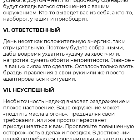
успеха, в другом
нет. По подобному сценарию
–
будут складываться отношения с вашим
окружением. Кто-то выведет вас из себя, а кто-то,
наоборот, утешит и приободрит.
VI. ОТВЕТСТВЕННЫЙ
День несет как положительную энергию, так и
отрицательную. Поэтому будьте собранными,
дабы вовремя ухватить «удачу за хвост» или,
напротив, суметь обойти неприятности. Главное
–
в ваших силах это сделать. Осталось только взять
бразды правления в свои руки или же просто
адаптироваться к ситуации.
VII. НЕУСПЕШНЫЙ
Несбыточность надежд вызовет раздражение и
плохое настроение. Ваше окружение может
«подлить масла в огонь», предъявляя свои
требования, или же просто перестанет
прислушиваться к вам. Проявляйте повышенную
осторожность в делах и поездках. В достижении
целей потребуются дополнительные затраты сил