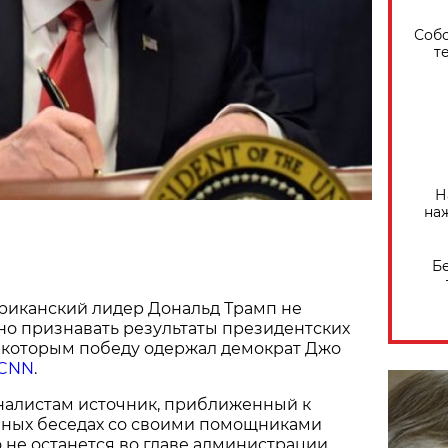
Собо
т
Н
на
Б
иканский лидер Дональд Трамп не
но признавать результаты президентских
о которым победу одержал демократ Джо
CNN
.
рналистам источник, приближенный к
ичных беседах со своими помощниками
о не останется во главе администрации