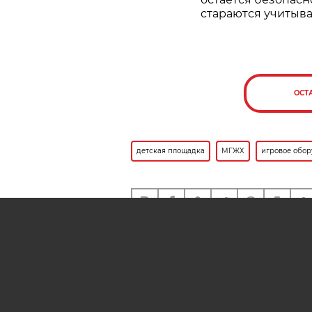
стараются учитыва
ОСТ
детская площадка
МГЖХ
игровое обо
Также вам может быть инте
В 2026 году в Минске заме
более 2,7 тыс. единиц игро
оборудования