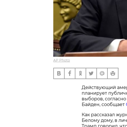
AP Photo
Действующий амер
планирует публич
выборов, согласн
Байден, сообщает
Как рассказал жу
Белому дому, в л
Трамп говорил, чт