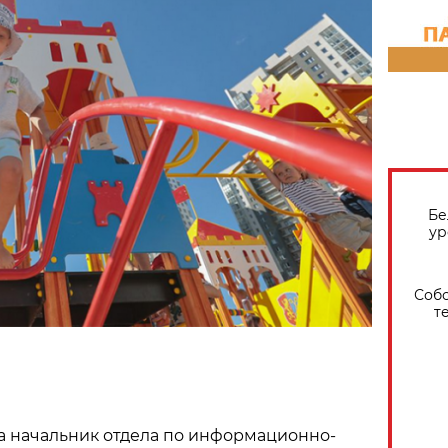
Бе
ур
Собо
т
а начальник отдела по информационно-