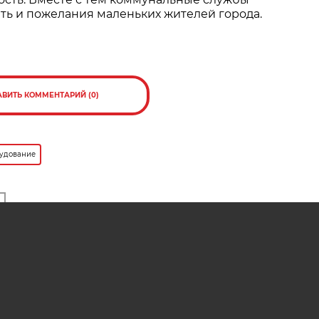
ть и пожелания маленьких жителей города.
АВИТЬ КОММЕНТАРИЙ (0)
рудование
ресно
нят
Могут ли родители покупать
вого
игровое оборудование для
детского сада?