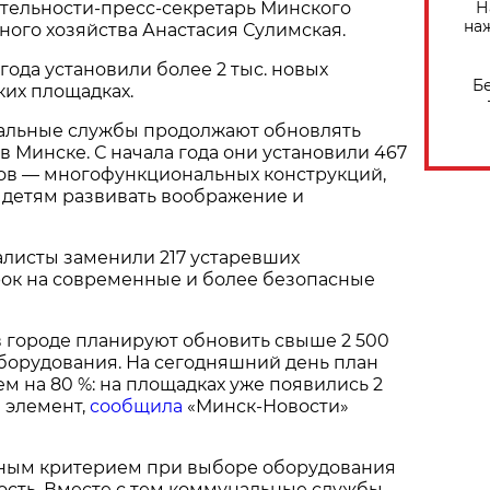
Н
тельности-пресс-секретарь Минского
на
ого хозяйства Анастасия Сулимская.
года установили более 2 тыс. новых
Б
ких площадках.
альные службы продолжают обновлять
в Минске. С начала года они установили 467
ов — многофункциональных конструкций,
 детям развивать воображение и
алисты заменили 217 устаревших
рок на современные и более безопасные
 в городе планируют обновить свыше 2 500
борудования. На сегодняшний день план
м на 80 %: на площадках уже появились 2
 элемент,
сообщила
«Минск-Новости»
авным критерием при выборе оборудования
ость. Вместе с тем коммунальные службы