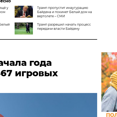
ресно
ещё у
Трамп пропустит инаугурацию
лом
Байдена и покинет Белый дом на
вертолете – СМИ
 Белый
Трамп разрешил начать процесс
передачи власти Байдену
ачала года
467 игровых