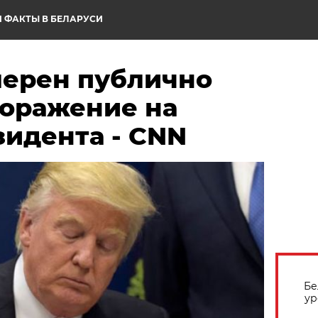
 ФАКТЫ В БЕЛАРУСИ
мерен публично
поражение на
зидента - CNN
Бе
ур