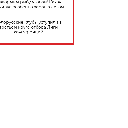
акормим рыбу ягодой! Какая
живка особенно хороша летом
елорусские клубы уступили в
третьем круге отбора Лиги
конференций