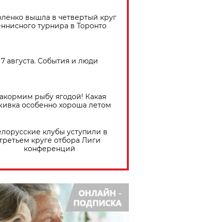
ленко вышла в четвертый круг
еннисного турнира в Торонто
7 августа. События и люди
акормим рыбу ягодой! Какая
живка особенно хороша летом
елорусские клубы уступили в
третьем круге отбора Лиги
конференций