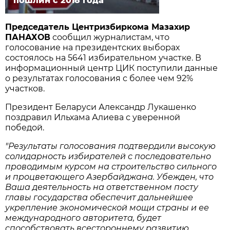
пошлин с 2018 года
Председатель Центризбиркома Мазахир
ПАНАХОВ
сообщил журналистам, что
голосование на президентских выборах
состоялось на 5641 избирательном участке. В
информационный центр ЦИК поступили данные
о результатах голосования с более чем 92%
участков.
Президент Беларуси Александр Лукашенко
поздравил Ильхама Алиева с уверенной
победой.
"Результаты голосования подтвердили высокую
солидарность избирателей с последовательно
проводимым курсом на строительство сильного
и процветающего Азербайджана. Убежден, что
Ваша деятельность на ответственном посту
главы государства обеспечит дальнейшее
укрепление экономической мощи страны и ее
международного авторитета, будет
способствовать всестороннему развитию