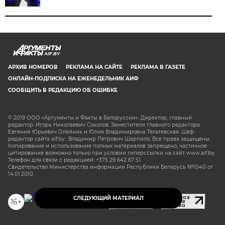
AIF.BY
АРХИВ НОМЕРОВ
РЕКЛАМА НА САЙТЕ
РЕКЛАМА В ГАЗЕТЕ
ОНЛАЙН-ПОДПИСКА НА ЕЖЕНЕДЕЛЬНИК АИФ
СООБЩИТЬ В РЕДАКЦИЮ ОБ ОШИБКЕ
© 2019 ООО «Аргументы и Факты в Белоруссии». Директор, главный
редактор: Игорь Николаевич Соколов. Заместители главного редактора:
Евгений Юрьевич Олейник и Юлия Владимировна Тельтевская. Шеф-
редактор сайта aif.by: Владимир Петрович Шарпило. Все права защищены.
Копирование и использование полных материалов запрещено, частичное
цитирование возможно только при условии гиперссылки на сайт www.aif.by.
Телефон для связи с редакцией: +375 29 642 67 51.
Свидетельство Министерства информации Республики Беларусь №1040 от
14.01.2010
СЛЕДУЮЩИЙ МАТЕРИАЛ
16+