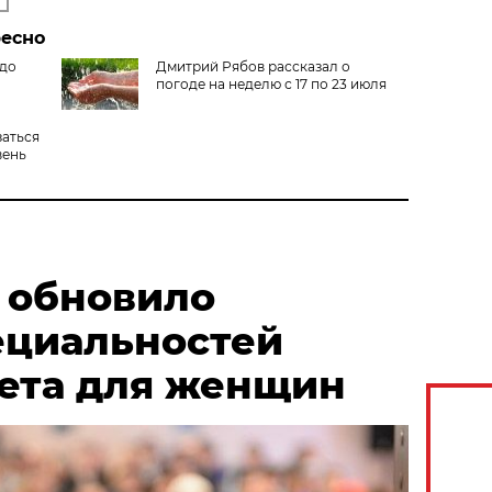
ресно
 до
Дмитрий Рябов рассказал о
погоде на неделю с 17 по 23 июля
заться
вень
 обновило
ециальностей
чета для женщин