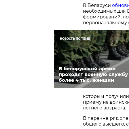
В Беларуси
обнов
необходимых для В
формирований, по
первоначальному 
НОВОСТЬ ПО ТЕМЕ
В белорусской армии
проходят военную службу
более 4 тыс. женщин
которым получили
приему на воински
летнего возраста.
В перечне ряд спе
общего высшего, с