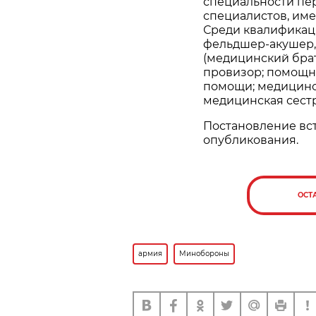
специальности пе
специалистов, им
Среди квалификац
фельдшер-акушер,
(медицинский брат
провизор; помощн
помощи; медицинск
медицинская сест
Постановление вст
опубликования.
ОСТ
армия
Минобороны