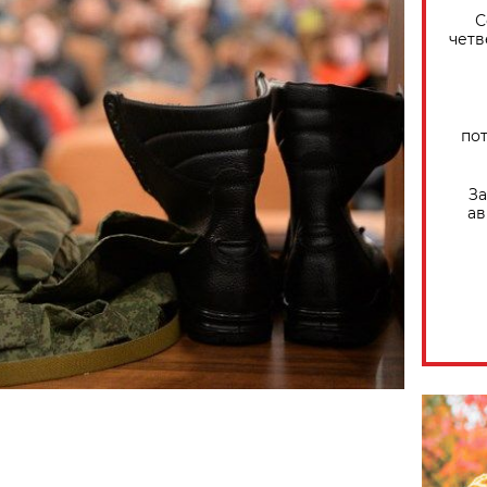
С
четв
по
За
ав