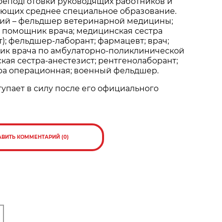
реподготовки руководящих работников и
еющих среднее специальное образование.
ий – фельдшер ветеринарной медицины;
 помощник врача; медицинская сестра
); фельдшер-лаборант; фармацевт; врач;
ик врача по амбулаторно-поликлинической
ая сестра-анестезист; рентгенолаборант;
ра операционная; военный фельдшер.
упает в силу после его официального
АВИТЬ КОММЕНТАРИЙ (0)