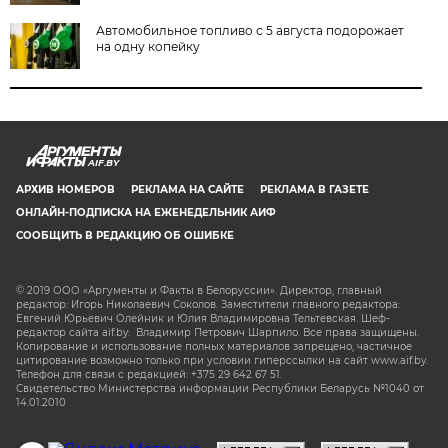
Автомобильное топливо с 5 августа подорожает
на одну копейку
AIF.BY
АРХИВ НОМЕРОВ
РЕКЛАМА НА САЙТЕ
РЕКЛАМА В ГАЗЕТЕ
ОНЛАЙН-ПОДПИСКА НА ЕЖЕНЕДЕЛЬНИК АИФ
СООБЩИТЬ В РЕДАКЦИЮ ОБ ОШИБКЕ
© 2019 ООО «Аргументы и Факты в Белоруссии». Директор, главный
редактор: Игорь Николаевич Соколов. Заместители главного редактора:
Евгений Юрьевич Олейник и Юлия Владимировна Тельтевская. Шеф-
редактор сайта aif.by: Владимир Петрович Шарпило. Все права защищены.
Копирование и использование полных материалов запрещено, частичное
цитирование возможно только при условии гиперссылки на сайт www.aif.by.
Телефон для связи с редакцией: +375 29 642 67 51.
Свидетельство Министерства информации Республики Беларусь №1040 от
14.01.2010