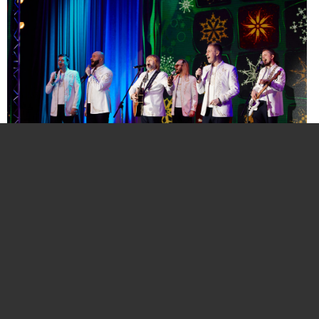
Нажмите для увеличения. Фото:
АиФ
Компании и бренды, которые по итогам
народного голосования станут победителями,
призерами и финалистами премии «Народная
марка», получат широкое освещение в
республиканских и региональных средствах
массовой информации. Торжественная
церемония награждения состоится в начале