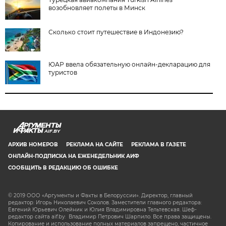
возобновляет полеты в Минск
Сколько стоит путешествие в Индонезию?
ЮАР ввела обязательную онлайн-декларацию для
туристов
AIF.BY
АРХИВ НОМЕРОВ
РЕКЛАМА НА САЙТЕ
РЕКЛАМА В ГАЗЕТЕ
ОНЛАЙН-ПОДПИСКА НА ЕЖЕНЕДЕЛЬНИК АИФ
СООБЩИТЬ В РЕДАКЦИЮ ОБ ОШИБКЕ
© 2019 ООО «Аргументы и Факты в Белоруссии». Директор, главный
редактор: Игорь Николаевич Соколов. Заместители главного редактора:
Евгений Юрьевич Олейник и Юлия Владимировна Тельтевская. Шеф-
редактор сайта aif.by: Владимир Петрович Шарпило. Все права защищены.
Копирование и использование полных материалов запрещено, частичное