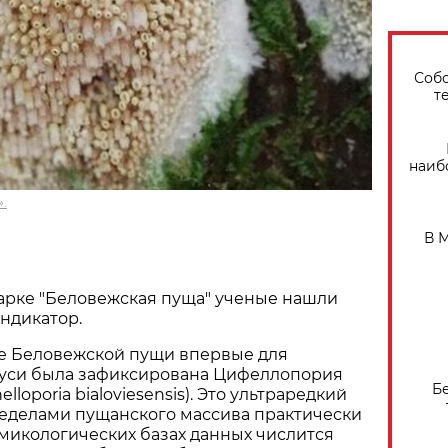
Собо
т
наиб
.
В 
арке "Беловежская пуща" ученые нашли
ндикатор.
не Беловежской пущи впервые для
уси была зафиксирована Цифеллопория
Б
lloporia bialoviesensis). Это ультраредкий
ределами пущанского массива практически
в микологических базах данных числится