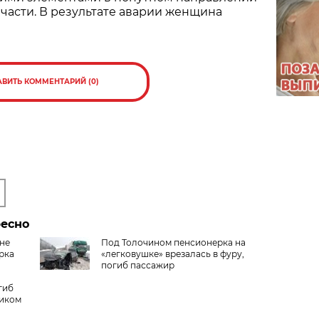
части. В результате аварии женщина
АВИТЬ КОММЕНТАРИЙ (0)
ресно
не
Под Толочином пенсионерка на
рка
«легковушке» врезалась в фуру,
погиб пассажир
гиб
виком