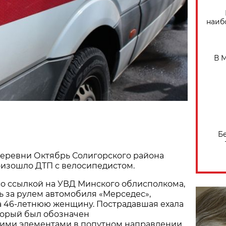
наиб
В 
Б
деревни Октябрь Солигорского района
оизошло ДТП с велосипедистом.
о ссылкой на УВД Минского облисполкома,
ь за рулем автомобиля «Мерседес»,
а 46-летнюю женщину. Пострадавшая ехала
торый был обозначен
ими элементами в попутном направлении