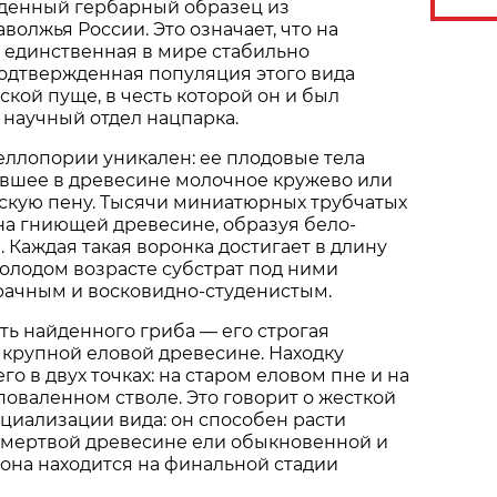
денный гербарный образец из
волжья России. Это означает, что на
 единственная в мире стабильно
одтвержденная популяция этого вида
ской пуще, в честь которой он и был
научный отдел нацпарка.
ллопории уникален: ее плодовые тела
вшее в древесине молочное кружево или
кую пену. Тысячи миниатюрных трубчатых
на гниющей древесине, образуя бело-
 Каждая такая воронка достигает в длину
молодом возрасте субстрат под ними
рачным и восковидно-студенистым.
ть найденного гриба — его строгая
 крупной еловой древесине. Находку
о в двух точках: на старом еловом пне и на
оваленном стволе. Это говорит о жесткой
циализации вида: он способен расти
 мертвой древесине ели обыкновенной и
а она находится на финальной стадии