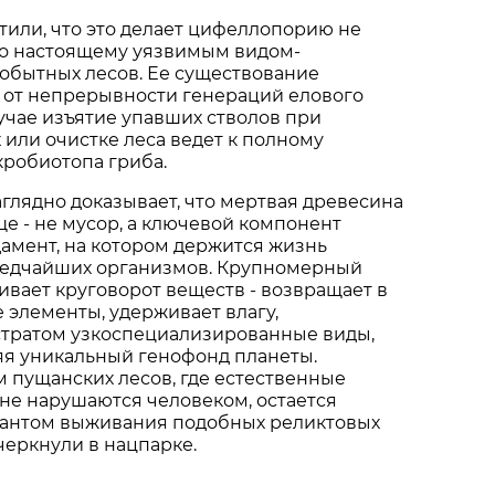
или, что это делает цифеллопорию не
по настоящему уязвимым видом-
обытных лесов. Ее существование
 от непрерывности генераций елового
лучае изъятие упавших стволов при
 или очистке леса ведет к полному
робиотопа гриба.
аглядно доказывает, что мертвая древесина
е - не мусор, а ключевой компонент
дамент, на котором держится жизнь
редчайших организмов. Крупномерный
вает круговорот веществ - возвращает в
 элементы, удерживает влагу,
стратом узкоспециализированные виды,
яя уникальный генофонд планеты.
 пущанских лесов, где естественные
не нарушаются человеком, остается
антом выживания подобных реликтовых
дчеркнули в нацпарке.