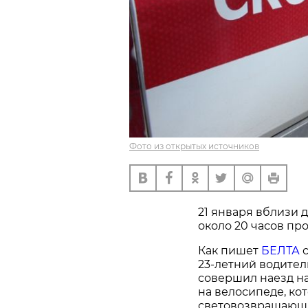
Фото из открытых источников
21 января вблизи 
около 20 часов пр
Как пишет
БЕЛТА
с
23-летний водител
совершил наезд н
на велосипеде, ко
световозвращающ