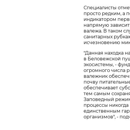
Специалисты отмет
просто редким, а 
индикатором перв
напрямую зависит
валежа. В таком с
санитарных рубках
исчезновению мик
"Данная находка н
в Беловежской пущ
экосистемы, - фун
огромного числа 
валежник обеспечи
почву питательные
обеспечивает суб
тем самым сохран
Заповедный режим
процессы никогда 
единственным гар
организмов", - по