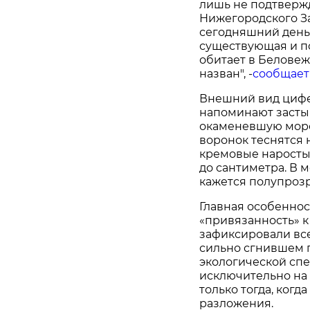
лишь не подтверж
Нижегородского За
сегодняшний день
существующая и п
обитает в Беловеж
назван", -
сообщает
Внешний вид цифе
напоминают засты
окаменевшую морс
воронок теснятся 
кремовые наросты.
до сантиметра. В 
кажется полупроз
Главная особеннос
«привязанность» к
зафиксировали всег
сильно сгнившем п
экологической спе
исключительно на
только тогда, когд
разложения.