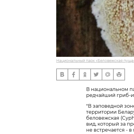
Национальный парк «Беловежская пуща»
В национальном п
редчайший гриб-и
"В заповедной зо
территории Белар
беловежская (Cyphe
вид, который за п
не встречается - 