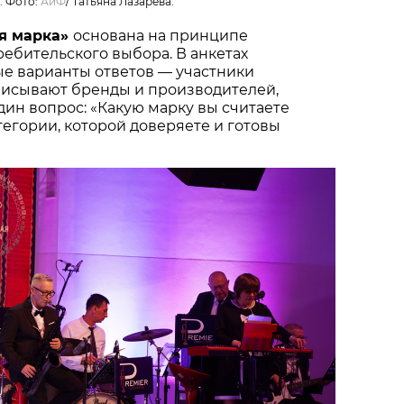
. Фото:
АиФ
/
Татьяна Лазарева.
я марка»
основана на принципе
ебительского выбора. В анкетах
ые варианты ответов — участники
писывают бренды и производителей,
один вопрос: «Какую марку вы считаете
тегории, которой доверяете и готовы