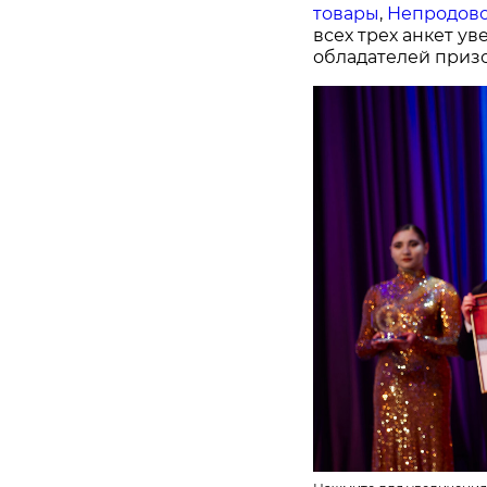
товары
,
Непродово
всех трех анкет у
обладателей призо