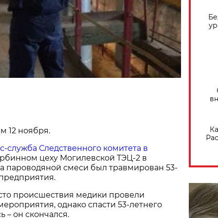
Бе
ур
вн
Ка
 12 ноября.
Рас
с-служба Следственного комитета в
турбинном цеху Могилевской ТЭЦ-2 в
а пароводяной смеси был травмирован 53-
 предприятия.
то происшествия медики провели
ероприятия, однако спасти 53-летнего
ь – он скончался.