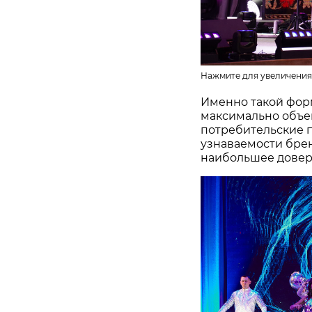
Нажмите для увеличения
Именно такой фор
максимально объе
потребительские 
узнаваемости бре
наибольшее довер