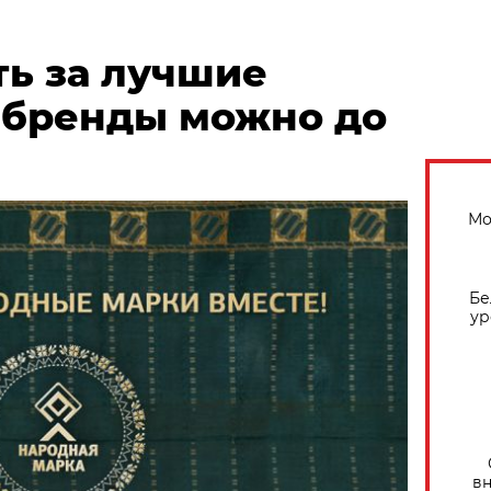
ть за лучшие
 бренды можно до
Мо
Бе
ур
вн