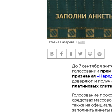
Татьяна Лазарева.
/
АиФ
До 7 сентября жит
голосовании
п
рем
признания
«Наро
доверяют, и получ
платиновых слитк
Голосование прохо
средствах массово
также на официал
заполнить анкеты 