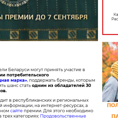
Ка
Рас
ели Беларуси могут принять участие в
ии потребительского
дная марка»
, поддержать бренды, которым
ить шанс стать
одним из обладателей 30
ов.
дит в республиканских и региональных
й информации, на интернет-ресурсах, а
ьном
сайте
премии. Для этого необходимо
в трех категориях:
Продовольственные