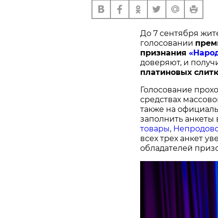
До 7 сентября жит
голосовании
п
рем
признания
«Наро
доверяют, и получ
платиновых слитк
Голосование прохо
средствах массово
также на официал
заполнить анкеты 
товары
,
Непродово
всех трех анкет у
обладателей призо