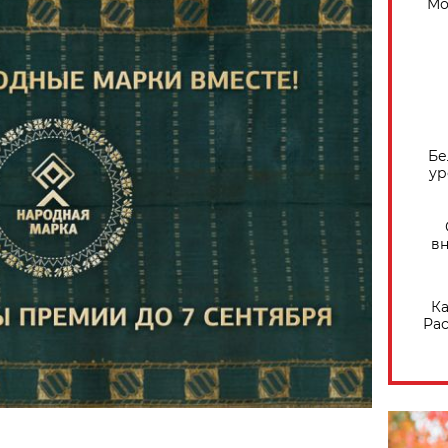
Мо
Бе
ур
вн
Ка
Рас