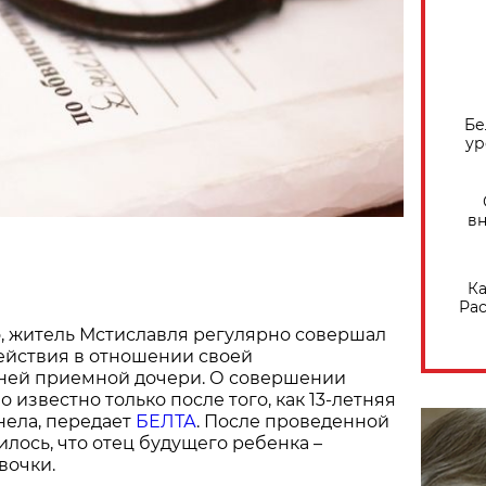
Бе
ур
вн
Ка
Рас
о, житель Мстиславля регулярно совершал
ействия в отношении своей
ей приемной дочери. О совершении
 известно только после того, как 13-летняя
нела, передает
БЕЛТА
. После проведенной
лось, что отец будущего ребенка –
вочки.