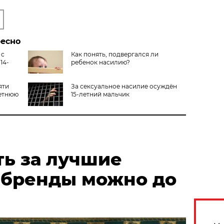
ресно
 с
Как понять, подвергался ли
14-
ребенок насилию?
яти
За сексуальное насилие осуждён
летнюю
15-летний мальчик
ть за лучшие
 бренды можно до