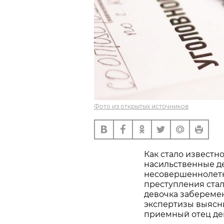
Фото из открытых источников
Как стало известн
насильственные д
несовершеннолетн
преступления стало
девочка забереме
экспертизы выясни
приемный отец де