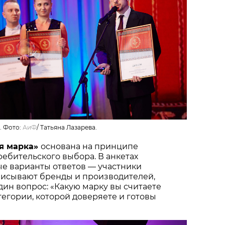
. Фото:
АиФ
/
Татьяна Лазарева.
я марка»
основана на принципе
ебительского выбора. В анкетах
ые варианты ответов — участники
писывают бренды и производителей,
один вопрос: «Какую марку вы считаете
тегории, которой доверяете и готовы