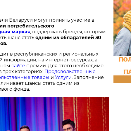
ели Беларуси могут принять участие в
ии потребительского
дная марка»
, поддержать бренды, которым
ить шанс стать
одним из обладателей 30
ов.
дит в республиканских и региональных
й информации, на интернет-ресурсах, а
ьном
сайте
премии. Для этого необходимо
в трех категориях:
Продовольственные
льственные товары
и
Услуги
. Заполнение
величивает шансы стать одним из
вого фонда.