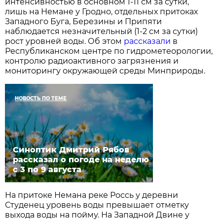
интенсивностью в основном 1-11 см за сутки,
лишь на Немане у Гродно, отдельных притоках
Западного Буга, Березины и Припяти
наблюдается незначительный (1-2 см за сутки)
рост уровней воды. Об этом
рассказали
в
Республиканском центре по гидрометеорологии,
контролю радиоактивного загрязнения и
мониторингу окружающей среды Минприроды.
НОВОСТЬ ПО ТЕМЕ
Синоптик Дмитрий Рябов
рассказал о погоде на неделю
с 3 по 9 августа
На притоке Немана реке Россь у деревни
Студенец уровень воды превышает отметку
выхода воды на пойму. На Западной Двине у