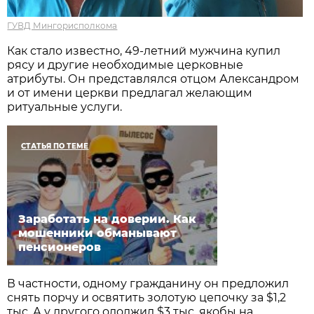
ГУВД Мингорисполкома
Как стало известно, 49-летний мужчина купил
рясу и другие необходимые церковные
атрибуты. Он представлялся отцом Александром
и от имени церкви предлагал желающим
ритуальные услуги.
СТАТЬЯ ПО ТЕМЕ
Заработать на доверии. Как
мошенники обманывают
пенсионеров
В частности, одному гражданину он предложил
снять порчу и освятить золотую цепочку за $1,2
тыс. А у другого одолжил $3 тыс. якобы на