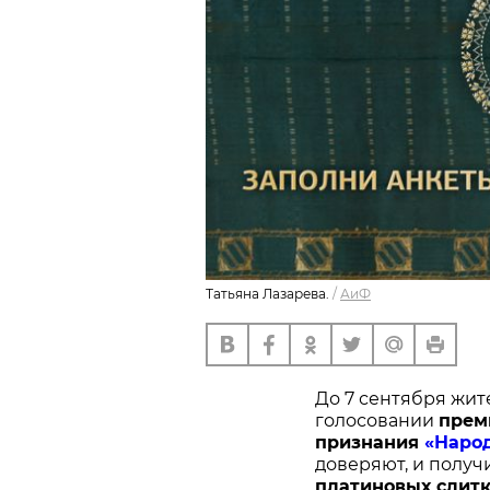
Татьяна Лазарева.
/
АиФ
До 7 сентября жит
голосовании
п
рем
признания
«Наро
доверяют, и получ
платиновых слитк