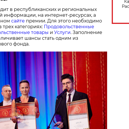
Ка
Рас
дит в республиканских и региональных
й информации, на интернет-ресурсах, а
ьном
сайте
премии. Для этого необходимо
в трех категориях:
Продовольственные
льственные товары
и
Услуги
. Заполнение
величивает шансы стать одним из
вого фонда.