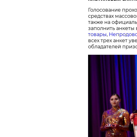
Голосование прохо
средствах массово
также на официал
заполнить анкеты 
товары
,
Непродово
всех трех анкет у
обладателей призо