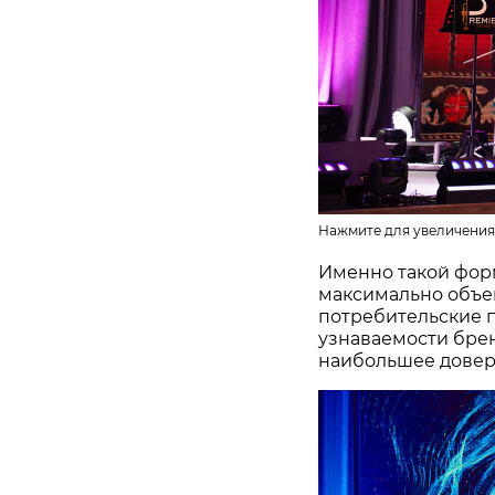
Нажмите для увеличения
Именно такой фор
максимально объе
потребительские 
узнаваемости бре
наибольшее довер