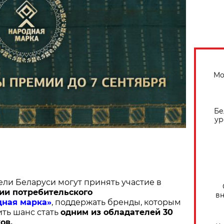
Мо
Бе
ур
ели Беларуси могут принять участие в
ии потребительского
вн
дная марка»
, поддержать бренды, которым
ить шанс стать
одним из обладателей 30
ов.