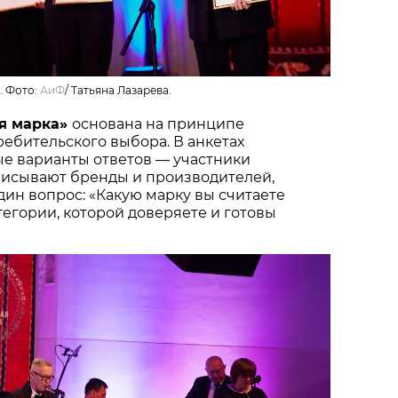
. Фото:
АиФ
/
Татьяна Лазарева.
я марка»
основана на принципе
ебительского выбора. В анкетах
ые варианты ответов — участники
писывают бренды и производителей,
один вопрос: «Какую марку вы считаете
тегории, которой доверяете и готовы