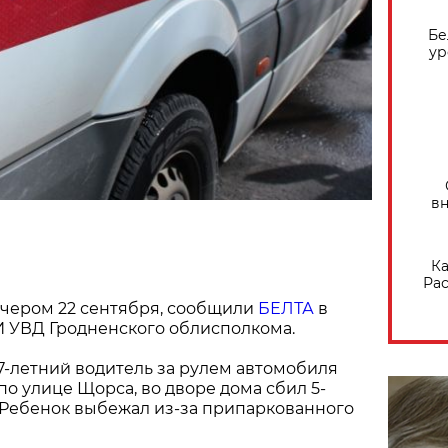
Бе
ур
вн
Ка
Рас
чером 22 сентября, сообщили
БЕЛТА
в
И УВД Гродненского облисполкома.
37-летний водитель за рулем автомобиля
по улице Щорса, во дворе дома сбил 5-
 Ребенок выбежал из-за припаркованного