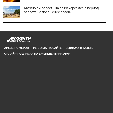
Можно ли попасть на пляж через лес в период
запрета на посещение лесов?
AIF.BY
АРХИВ НОМЕРОВ
РЕКЛАМА НА САЙТЕ
РЕКЛАМА В ГАЗЕТЕ
ОНЛАЙН-ПОДПИСКА НА ЕЖЕНЕДЕЛЬНИК АИФ
СООБЩИТЬ В РЕДАКЦИЮ ОБ ОШИБКЕ
© 2019 ООО «Аргументы и Факты в Белоруссии». Директор, главный
редактор: Игорь Николаевич Соколов. Заместители главного редактора:
Евгений Юрьевич Олейник и Юлия Владимировна Тельтевская. Шеф-
редактор сайта aif.by: Владимир Петрович Шарпило. Все права защищены.
Копирование и использование полных материалов запрещено, частичное
цитирование возможно только при условии гиперссылки на сайт www.aif.by.
Телефон для связи с редакцией: +375 29 642 67 51.
Свидетельство Министерства информации Республики Беларусь №1040 от
14.01.2010