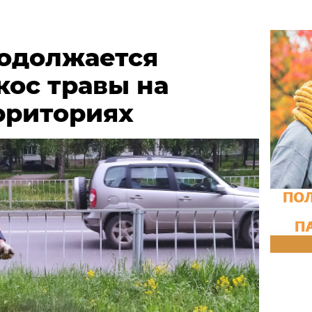
родолжается
кос травы на
рриториях