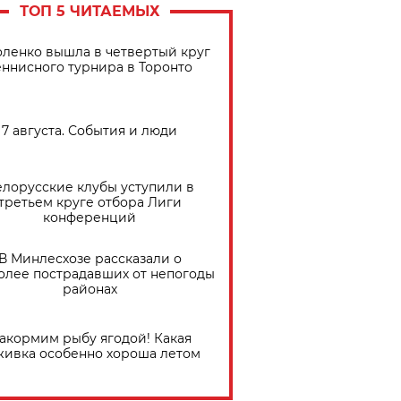
ТОП 5 ЧИТАЕМЫХ
ленко вышла в четвертый круг
еннисного турнира в Торонто
7 августа. События и люди
елорусские клубы уступили в
третьем круге отбора Лиги
конференций
В Минлесхозе рассказали о
олее пострадавших от непогоды
районах
акормим рыбу ягодой! Какая
живка особенно хороша летом