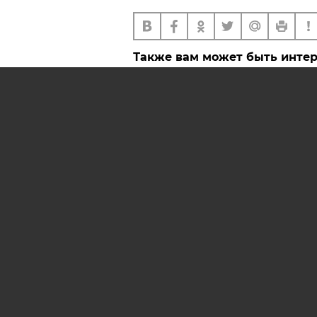
Также вам может быть инте
До какого времени можно 
траву на даче или в деревн
Что делать, если во время 
травы во дворе повредили
автомобиль?
АРХИВ НОМЕРОВ
РЕКЛ
AIF.BY
СООБЩИТЬ В РЕДАКЦИЮ 
© 2019 ООО «Аргументы и Ф
Олейник и Юлия Владимиров
полных материалов запрещен
642 67 51.
Свидетельство Министерств