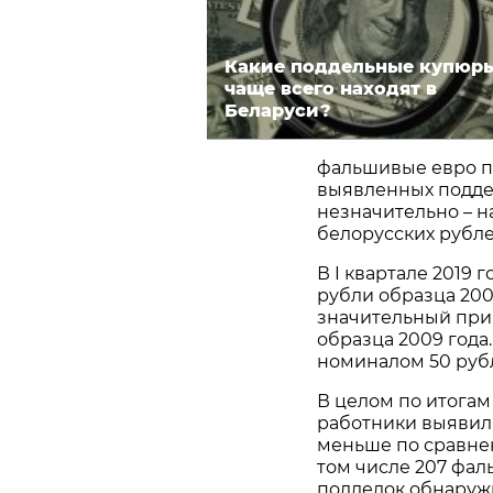
Какие поддельные купюр
чаще всего находят в
Беларуси?
фальшивые евро по
выявленных подде
незначительно – н
белорусских рубле
В I квартале 2019
рубли образца 200
значительный при
образца 2009 года
номиналом 50 руб
В целом по итогам
работники выявили
меньше по сравнен
том числе 207 фал
подделок обнаружи