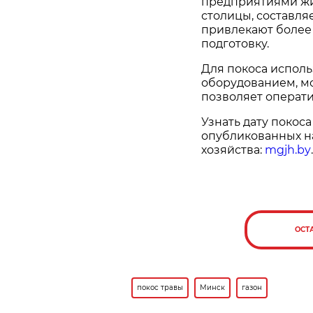
предприятиями жи
столицы, составляе
привлекают более
подготовку.
Для покоса испол
оборудованием, мо
позволяет операт
Узнать дату покоса
опубликованных н
хозяйства:
mgjh.by
.
ОСТ
покос травы
Минск
газон