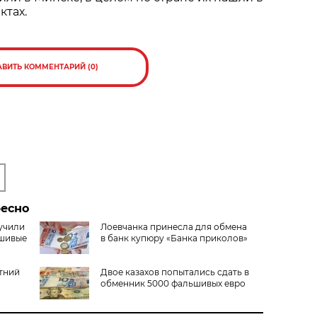
ктах.
АВИТЬ КОММЕНТАРИЙ (0)
ресно
учили
Лоевчанка принесла для обмена
ьшивые
в банк купюру «Банка приколов»
етний
Двое казахов попытались сдать в
обменник 5000 фальшивых евро