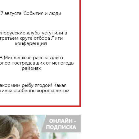
7 августа. События и люди
елорусские клубы уступили в
третьем круге отбора Лиги
конференций
В Минлесхозе рассказали о
олее пострадавших от непогоды
районах
акормим рыбу ягодой! Какая
живка особенно хороша летом