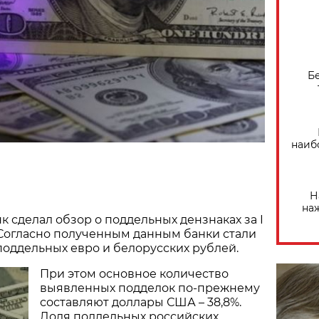
Б
наиб
Н
на
 сделал обзор о поддельных дензнаках за I
. Согласно полученным данным банки стали
оддельных евро и белорусских рублей.
При этом основное количество
выявленных подделок по-прежнему
составляют доллары США – 38,8%.
Доля поддельных российских