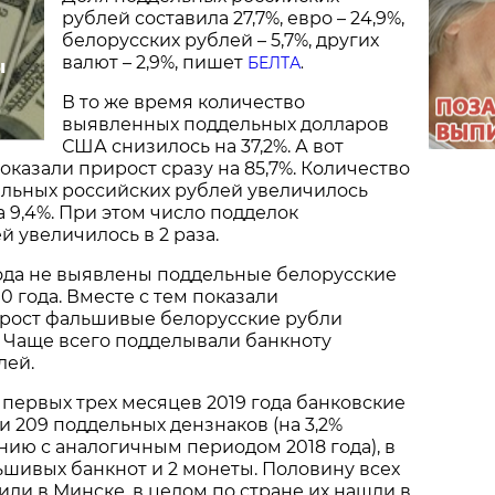
рублей составила 27,7%, евро – 24,9%,
белорусских рублей – 5,7%, других
валют – 2,9%, пишет
БЕЛТА
.
ы
В то же время количество
выявленных поддельных долларов
США снизилось на 37,2%. А вот
казали прирост сразу на 85,7%. Количество
льных российских рублей увеличилось
а 9,4%. При этом число подделок
й увеличилось в 2 раза.
 года не выявлены поддельные белорусские
0 года. Вместе с тем показали
рост фальшивые белорусские рубли
. Чаще всего подделывали банкноту
лей.
 первых трех месяцев 2019 года банковские
 209 поддельных дензнаков (на 3,2%
ию с аналогичным периодом 2018 года), в
ьшивых банкнот и 2 монеты. Половину всех
ли в Минске, в целом по стране их нашли в