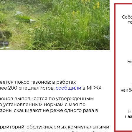
Собо
т
Б
ется покос газонов: в работах
лее 200 специалистов,
сообщили
в МГЖХ.
наиб
азонов выполняется по утвержденным
о установленным нормам с мая по
зоны скашивают не реже одного раза в
Н
на
ерриторий, обслуживаемых коммунальными