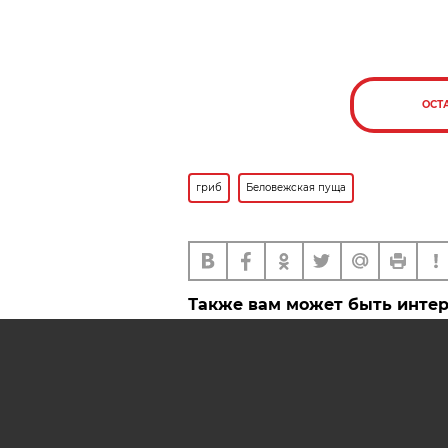
ОСТ
гриб
Беловежская пуща
Также вам может быть инте
Что за гриб-зомби обнару
Беловежской пуще?
Это было недавно, это был
давно. Завораживающие ф
Беловежской пущи