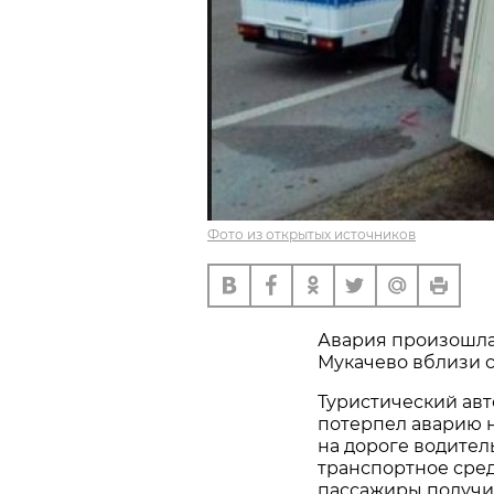
Фото из открытых источников
Авария произошла 1
Мукачево вблизи с
Туристический авт
потерпел аварию н
на дороге водител
транспортное сред
пассажиры получи