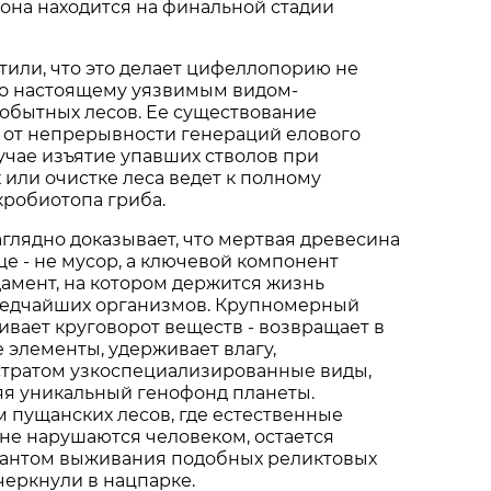
а она находится на финальной стадии
или, что это делает цифеллопорию не
по настоящему уязвимым видом-
обытных лесов. Ее существование
 от непрерывности генераций елового
лучае изъятие упавших стволов при
 или очистке леса ведет к полному
робиотопа гриба.
аглядно доказывает, что мертвая древесина
е - не мусор, а ключевой компонент
дамент, на котором держится жизнь
редчайших организмов. Крупномерный
вает круговорот веществ - возвращает в
 элементы, удерживает влагу,
стратом узкоспециализированные виды,
яя уникальный генофонд планеты.
 пущанских лесов, где естественные
не нарушаются человеком, остается
антом выживания подобных реликтовых
дчеркнули в нацпарке.