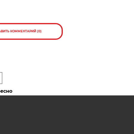
АВИТЬ КОММЕНТАРИЙ (0)
ресно
жили в
Загадочный гриб-паразит нашли
в Беловежской пуще
о
ото