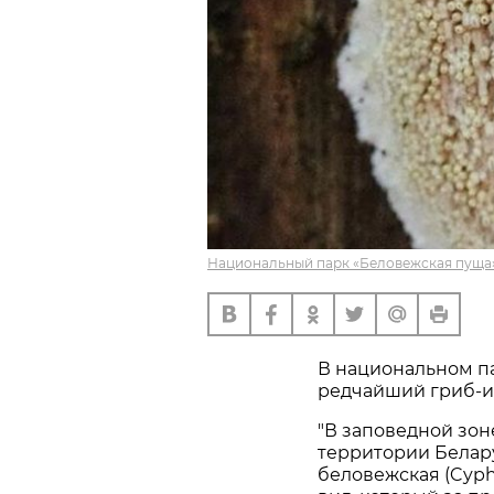
Национальный парк «Беловежская пуща»
В национальном п
редчайший гриб-и
"В заповедной зо
территории Белар
беловежская (Cyphe