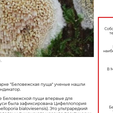
Собо
т
наиб
.
В 
арке "Беловежская пуща" ученые нашли
ндикатор.
не Беловежской пущи впервые для
уси была зафиксирована Цифеллопория
Б
lloporia bialoviesensis). Это ультраредкий