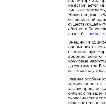
вид, который за п
не встречается - 
лишь не подтверж
Нижегородского За
сегодняшний день
существующая и п
обитает в Беловеж
назван", -
сообщает
Внешний вид цифе
напоминают засты
окаменевшую морс
воронок теснятся 
кремовые наросты.
до сантиметра. В 
кажется полупроз
Главная особеннос
«привязанность» к
зафиксировали всег
сильно сгнившем п
экологической спе
исключительно на