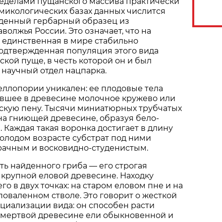
ределами пущанского массива практически
в микологических базах данных числится
денный гербарный образец из
волжья России. Это означает, что на
 единственная в мире стабильно
одтвержденная популяция этого вида
ской пуще, в честь которой он и был
научный отдел нацпарка.
ллопории уникален: ее плодовые тела
вшее в древесине молочное кружево или
кую пену. Тысячи миниатюрных трубчатых
на гниющей древесине, образуя бело-
 Каждая такая воронка достигает в длину
молодом возрасте субстрат под ними
рачным и восковидно-студенистым.
ть найденного гриба — его строгая
 крупной еловой древесине. Находку
о в двух точках: на старом еловом пне и на
оваленном стволе. Это говорит о жесткой
циализации вида: он способен расти
 мертвой древесине ели обыкновенной и