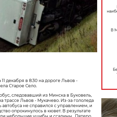
наиб
В 
Б
1 декабря в 8:30 на дороге Львов -
ела Старое Село.
обус, следовавший из Минска в Буковель,
а трассе Львов - Мукачево. Из-за гололеда
ь автобуса не справился с управлением, и
ство опрокинулось в кювет. В результате
ли небольшие ушибы и ссадины. Пятеро