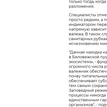
только тогда, когд
разложения.
Специалисты отмет
просто редким, а 
индикатором перв
напрямую зависит
валежа. В таком с
санитарных рубках
исчезновению мик
"Данная находка н
в Беловежской пущ
экосистемы, - фун
огромного числа 
валежник обеспечи
почву питательные
обеспечивает суб
тем самым сохран
Заповедный режим
процессы никогда 
единственным гар
организмов", - по